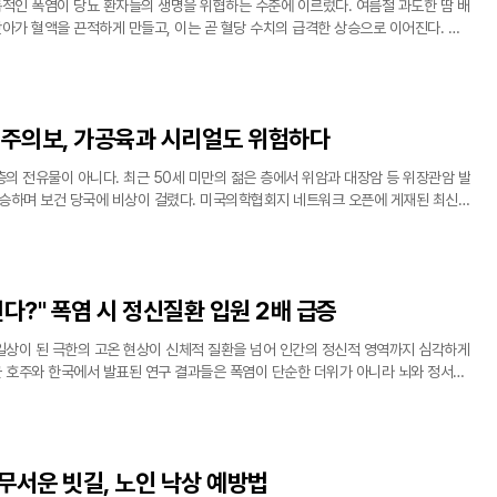
적인 폭염이 당뇨 환자들의 생명을 위협하는 수준에 이르렀다. 여름철 과도한 땀 배
앗아가 혈액을 끈적하게 만들고, 이는 곧 혈당 수치의 급격한 상승으로 이어진다. 특
이 떨어진 당뇨 합병증 환자들은 일반인보다 온열 질환에 취약해 혈당 쇼크를 일으킬
 주의보, 가공육과 시리얼도 위험하다
층의 전유물이 아니다. 최근 50세 미만의 젊은 층에서 위암과 대장암 등 위장관암 발
승하며 보건 당국에 비상이 걸렸다. 미국의학협회지 네트워크 오픈에 게재된 최신
조기 발병 암 진단율은 과거에 비해 눈에 띄게 증가했으며 그중에서도 소화기 계통 암
다?" 폭염 시 정신질환 입원 2배 급증
일상이 된 극한의 고온 현상이 신체적 질환을 넘어 인간의 정신적 영역까지 심각하게
근 호주와 한국에서 발표된 연구 결과들은 폭염이 단순한 더위가 아니라 뇌와 정서에
는 사회적 재난임을 명확히 보여준다. 특히 미래 세대인 청소년과 청년층의 정신질
무서운 빗길, 노인 낙상 예방법