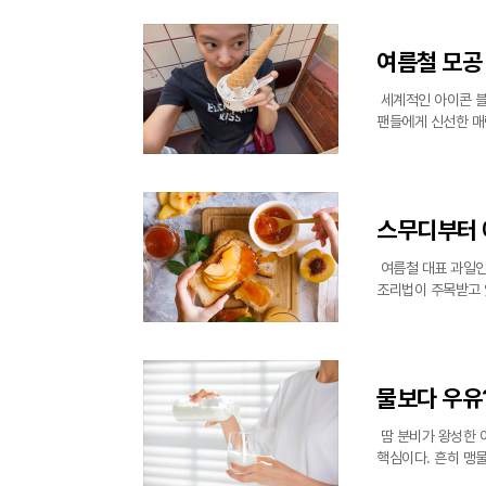
여름철 모공 
세계적인 아이콘 블
팬들에게 신선한 매
타일과 투명한 피부
는 대조되는 모습
스무디부터 
여름철 대표 과일인
조리법이 주목받고 
껍질을 벗겨내는 과
용성 식이섬유인 펙
물보다 우유
땀 분비가 왕성한 
핵심이다. 흔히 맹
으로 땀을 많이 흘린