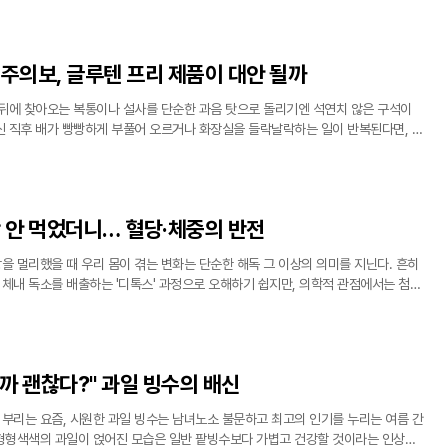
 주의보, 글루텐 프리 제품이 대안 될까
 뒤에 찾아오는 복통이나 설사를 단순한 과음 탓으로 돌리기엔 석연치 않은 구석이
마신 직후 배가 빵빵하게 부풀어 오르거나 화장실을 들락날락하는 일이 반복된다면, 이
 속 특정 성분에 대한 신체 불내증일 가능성이 크다. 최근 영국의 영양 전문가 올리
탕 안 먹었더니… 혈당·체중의 반전
을 멀리했을 때 우리 몸이 겪는 변화는 단순한 해독 그 이상의 의미를 지닌다. 흔히
 체내 독소를 배출하는 '디톡스' 과정으로 오해하기 쉽지만, 의학적 관점에서는 첨가
 뇌와 미각, 대사 시스템이 새롭게 적응하는 과정으로 보는 것이 타당하다. 설탕 섭
까 괜찮다?" 과일 빙수의 배신
부리는 요즘, 시원한 과일 빙수는 남녀노소 불문하고 최고의 인기를 누리는 여름 간
 형형색색의 과일이 얹어진 모습은 일반 팥빙수보다 가볍고 건강할 것이라는 인상을