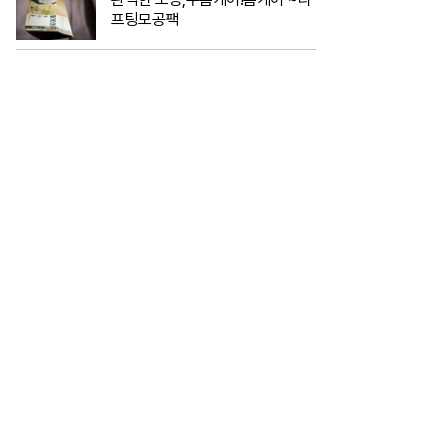
프팅모공팩