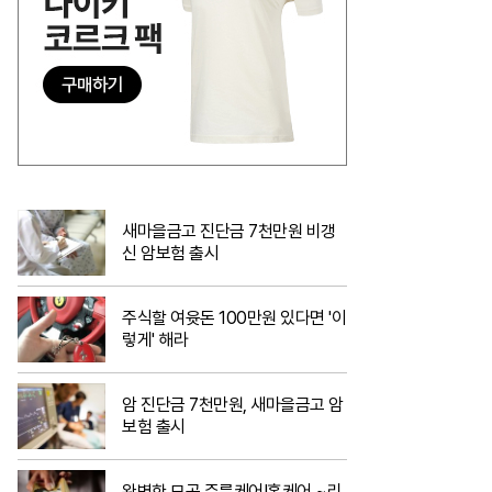
새마을금고 진단금 7천만원 비갱
신 암보험 출시
주식할 여윳돈 100만원 있다면 '이
렇게' 해라
암 진단금 7천만원, 새마을금고 암
보험 출시
완벽한 모공,주름케어!홈케어 ~리