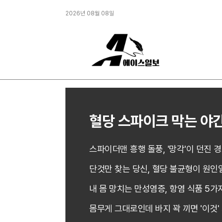
2026년 08월 08일
혈당 스파이크 막는 야간
스파이더맨 흥행 돌풍, '망각'이 던진 
단것만 찾는 당신, 혈당 불균형이 원인
내 몸 망치는 만성염증, 항염 식품 5가
몸무게 그대로인데 바지 꽉 끼면 '이것'