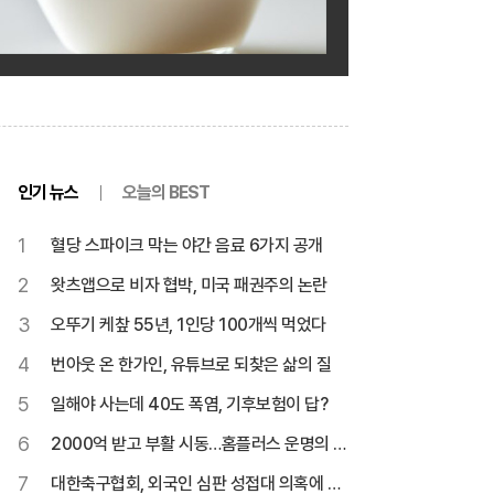
인기 뉴스
오늘의 BEST
1
혈당 스파이크 막는 야간 음료 6가지 공개
2
왓츠앱으로 비자 협박, 미국 패권주의 논란
3
오뚜기 케챂 55년, 1인당 100개씩 먹었다
4
번아웃 온 한가인, 유튜브로 되찾은 삶의 질
5
일해야 사는데 40도 폭염, 기후보험이 답?
6
2000억 받고 부활 시동…홈플러스 운명의 한
달
7
대한축구협회, 외국인 심판 성접대 의혹에 축