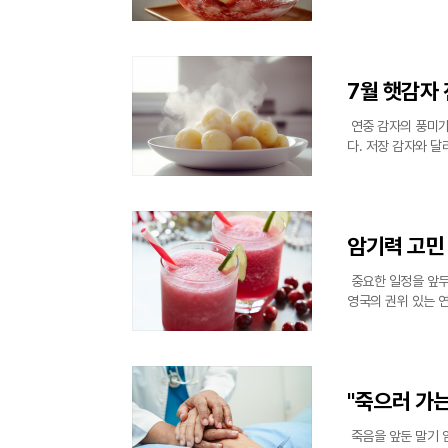
심어준다. 하지만 
빙수 그 자체
7월 햇감자
연중 감자의 풍미가
다. 저장 감자와 
교 없이도 훌륭한 
식이나 반찬 레
암기력 고민
중요한 일정을 앞두
영국의 권위 있는 
서적 안정을 돕는다
체의 스트레스 반응
"죽으러 가는
죽음을 앞둔 말기 