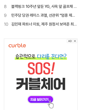
구팬 ‘폭발’
8
블랙핑크 10주년 앞둔 YG, 사옥 앞 골프채 소
동까지
9
민주당 당권 레이스 과열, 선관위 “엄중 제재”
경고
10
김민재 파트너 이토, 제주 원정서 보여준 최악
의 매너