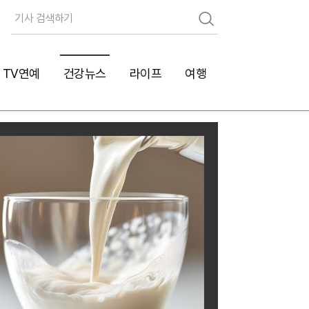
검
색
TV연예
건강뉴스
라이프
여행