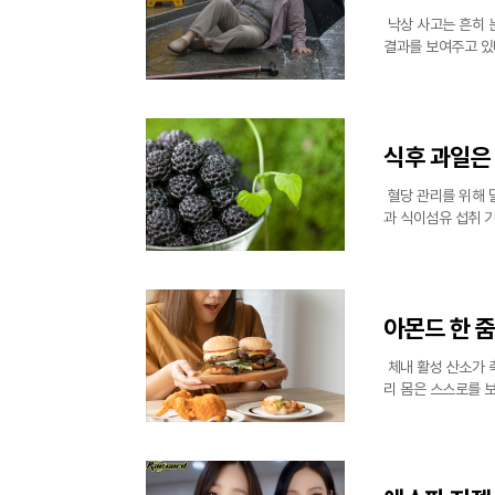
낙상 사고는 흔히 
결과를 보여주고 있
연속 한여름인 7월
한 환경이 노년
식후 과일은 
혈당 관리를 위해 
과 식이섬유 섭취 
것은 아니며, 종류
고 조언한다
아몬드 한 줌
체내 활성 산소가 
리 몸은 스스로를 
균형이 깨지면 세포
억제하는 가장