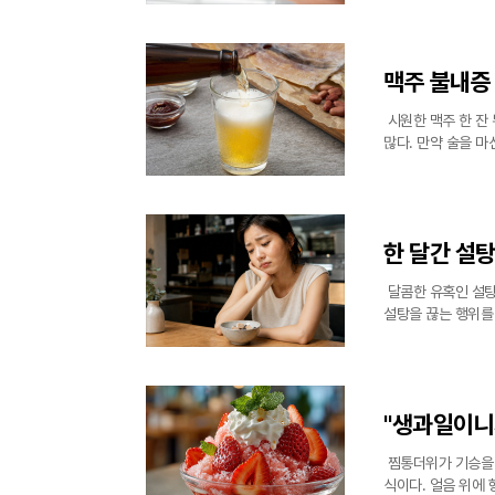
근 영양학
맥주 불내증
시원한 맥주 한 잔
많다. 만약 술을 
는 숙취가 아닌 맥주
버 고블은
한 달간 설
달콤한 유혹인 설탕
설탕을 끊는 행위를
당이 줄어든 환경에
취를 중단
"생과일이니
찜통더위가 기승을 
식이다. 얼음 위에