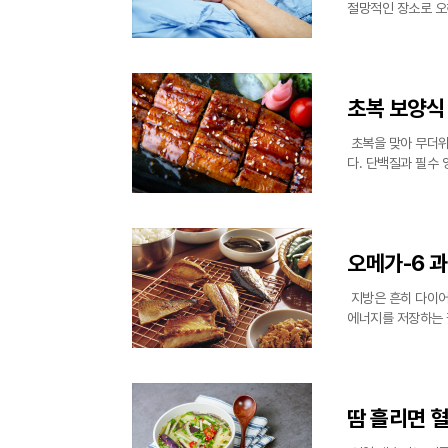
절망적인 장소로 오
심리적 불안을 적극
다. 위암 말기 판정
초복 보양식 
초복을 맞아 무더위
다. 단백질과 필수
탁월한 효과가 있다
될 수 있어 주
오메가-6 
지방은 흔히 다이어
에너지를 저장하는 
하고 체내 염증을 
발휘하는 것은
땀 흘리면 혈