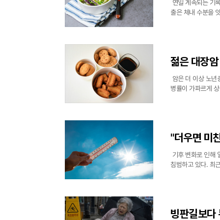
연일 계속되는 기록
출은 체내 수분을 
히 체온 조절 능력
위험이 매우
젊은 대장암
암은 더 이상 노년
병률이 가파르게 상
보고서에 따르면, 
의 확산세가
"더우면 미친
기후 변화로 인해 
침범하고 있다. 최
직접적인 타격을 주
환 입원 위험이
빙판길보다 