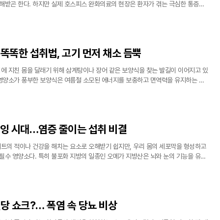
해받곤 한다. 하지만 실제 호스피스 완화의료의 현장은 환자가 겪는 극심한 통증과
적으로 조절하여 남은 생을 인간답게 누리도록 돕는 전문적인 의료 서비스의 장이
을
똑똑한 섭취법, 고기 먼저 채소 듬뿍
에 지친 몸을 달래기 위해 삼계탕이나 장어 같은 보양식을 찾는 발길이 이어지고 있
 영양소가 풍부한 보양식은 여름철 소모된 에너지를 보충하고 면역력을 유지하는 데
. 하지만 건강을 위해 챙겨 먹는 보양식이 자칫 혈당 수치를 급격히 높이는 원인이
과잉 시대…염증 줄이는 섭취 비결
트의 적이나 건강을 해치는 요소로 오해받기 쉽지만, 우리 몸의 세포막을 형성하고
필수 영양소다. 특히 불포화 지방의 일종인 오메가 지방산은 뇌와 눈의 기능을 유지
조절하는 데 핵심적인 역할을 수행한다. 하지만 모든 오메가 지방산이 동일한 효능을
당 쇼크?… 폭염 속 당뇨 비상