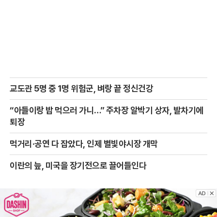
교도관 5명 중 1명 위험군, 벼랑 끝 정신건강
“아들이랑 밥 먹으러 가니…” 주차장 알박기 상자, 발차기에
퇴장
먹거리·공연 다 잡았다, 인제 별빛야시장 개막
이란의 늪, 미국을 장기전으로 끌어들인다