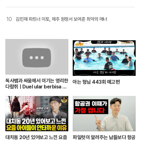
10
김민재 파트너 이토, 제주 원정서 보여준 최악의 매너
독사뱀과 싸움에서 이기는 영리한
아는 형님 443회 예고편
다람쥐ㅣDuel ular berbisa da
n tupai 치열한 동물싸움ㅣ놀라
운 동물싸움
대치동 20년 있어보고 느낀 요즘
파일럿이 알려주는 남들보다 항공