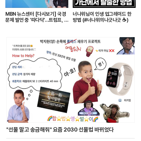
MBN 뉴스센터 [다시보기] 국경
너나위님이 인생 업그레이드 한
문제 발언 중 '따다닥'…트럼프, 피
방법 (#너나위의나긋나긋 ☕)
흘리며 주먹 불끈 - 2024.7.14
방송
"선물 말고 송금해줘" 요즘 2030 선물법 바뀌었다