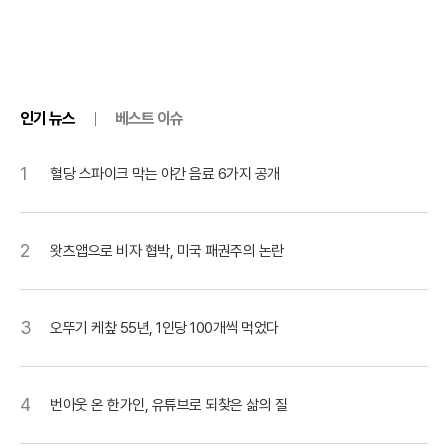
인기 뉴스
베스트 이슈
1
혈당 스파이크 막는 야간 음료 6가지 공개
2
왓츠앱으로 비자 협박, 미국 패권주의 논란
3
오뚜기 케챂 55년, 1인당 100개씩 먹었다
4
번아웃 온 한가인, 유튜브로 되찾은 삶의 질