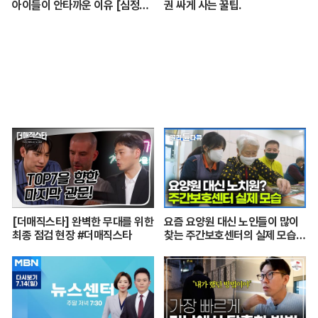
아이들이 안타까운 이유 [심정섭
권 싸게 사는 꿀팁.
소장 3부]
[더매직스타] 완벽한 무대를 위한
요즘 요양원 대신 노인들이 많이
최종 점검 현장 #더매직스타
찾는 주간보호센터의 실제 모습
┃어르신들 손발이 되어주는 요
양보호사의 하루┃주간보호센터
24시┃PD로그┃#골라듄다큐