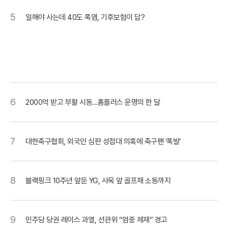
5
일해야 사는데 40도 폭염, 기후보험이 답?
6
2000억 받고 부활 시동…홈플러스 운명의 한 달
7
대한축구협회, 외국인 심판 성접대 의혹에 축구팬 ‘폭발’
8
블랙핑크 10주년 앞둔 YG, 사옥 앞 골프채 소동까지
9
민주당 당권 레이스 과열, 선관위 “엄중 제재” 경고