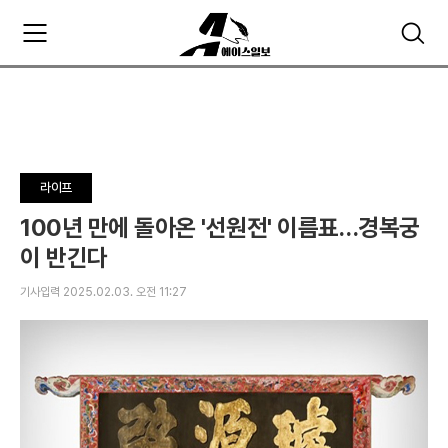
주
검
요
색
서
비
스
메
뉴
펼
라이프
치
기
100년 만에 돌아온 '선원전' 이름표…경복궁
이 반긴다
기사입력 2025.02.03. 오전 11:27