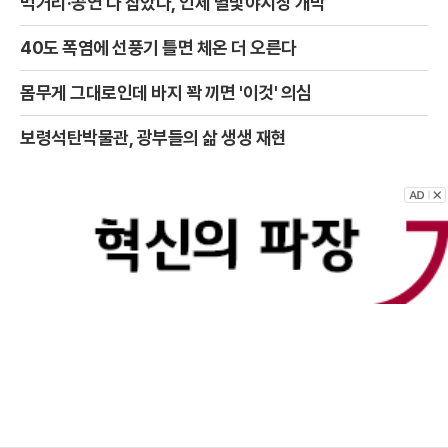
먹거리·공연 다 잡았다, 인제 별빛야시장 개막
40도 폭염에 선풍기 틀면 체온 더 오른다
몸무게 그대로인데 바지 꽉 끼면 '이것' 의심
보령석탄박물관, 광부들의 삶 생생 재현