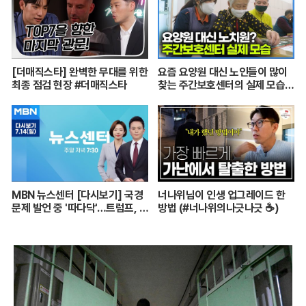
[더매직스타] 완벽한 무대를 위한
요즘 요양원 대신 노인들이 많이
최종 점검 현장 #더매직스타
찾는 주간보호센터의 실제 모습
┃어르신들 손발이 되어주는 요
양보호사의 하루┃주간보호센터
24시┃PD로그┃#골라듄다큐
MBN 뉴스센터 [다시보기] 국경
너나위님이 인생 업그레이드 한
문제 발언 중 '따다닥'…트럼프, 피
방법 (#너나위의나긋나긋 ☕)
흘리며 주먹 불끈 - 2024.7.14
방송