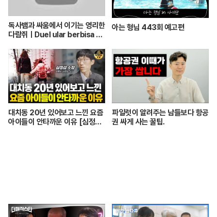
독사뱀과 싸움에서 이기는 영리한
아는 형님 443회 예고편
다람쥐ㅣDuel ular berbisa da
n tupai 치열한 동물싸움ㅣ놀라
운 동물싸움
대치동 20년 있어보고 느낀 요즘
파일럿이 알려주는 남들보다 항공
아이들이 안타까운 이유 [심정섭
권 싸게 사는 꿀팁.
소장 3부]