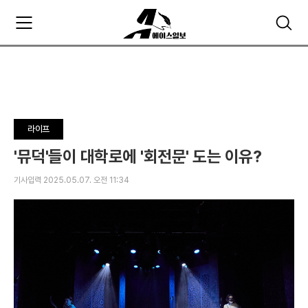
주
검
요
색
서
비
스
메
뉴
펼
라이프
치
기
'뮤덕'들이 대학로에 '회전문' 도는 이유?
기사입력 2025.05.07. 오전 11:34