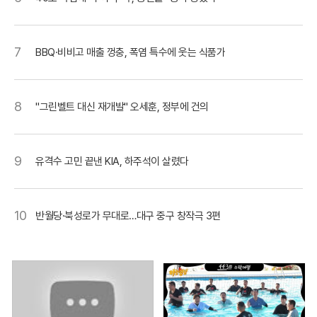
7
BBQ·비비고 매출 껑충, 폭염 특수에 웃는 식품가
8
"그린벨트 대신 재개발" 오세훈, 정부에 건의
9
유격수 고민 끝낸 KIA, 하주석이 살렸다
10
반월당·북성로가 무대로…대구 중구 창작극 3편