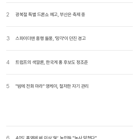
2
광복절 특별 드론쇼 예고, 부산은 축제 중
3
스파이더맨 흥행 돌풍, '망각'이 던진 경고
4
트럼프의 색깔론, 한국계 홍 후보도 정조준
5
"밤에 전화 마라" 영케이, 철저한 자기 관리
6
40도 폭염에 벼 이삭 '쑥', 농민들 "농사 망쳤다"