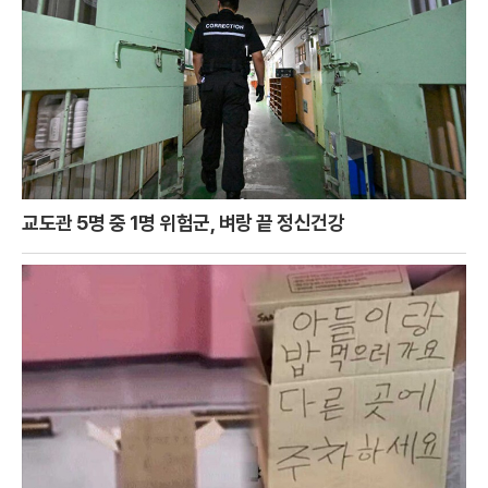
교도관 5명 중 1명 위험군, 벼랑 끝 정신건강