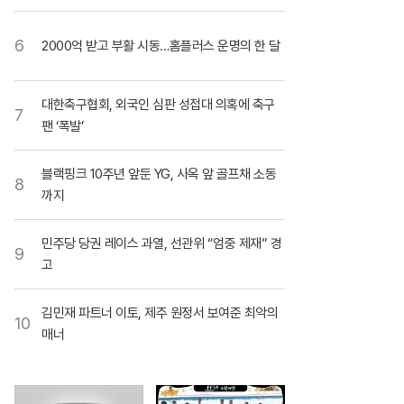
6
2000억 받고 부활 시동…홈플러스 운명의 한 달
대한축구협회, 외국인 심판 성접대 의혹에 축구
7
팬 ‘폭발’
블랙핑크 10주년 앞둔 YG, 사옥 앞 골프채 소동
8
까지
민주당 당권 레이스 과열, 선관위 “엄중 제재” 경
9
고
김민재 파트너 이토, 제주 원정서 보여준 최악의
10
매너