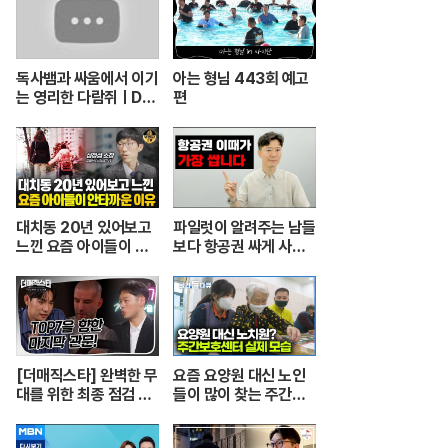
독사뱀과 싸움에서 이기
아는 형님 443회 예고
는 영리한 다람쥐ㅣDu
편
el ular berbisa dan
tupai 치열한 동물싸움
ㅣ놀라운 동물싸움
대치동 20년 있어보고
파일럿이 알려주는 남들
느낀 요즘 아이들이 안
보다 항공권 싸게 사는
타까운 이유 [심정섭 소
꿀팁.
장 3부]
[더매직스타] 완벽한 무
요즘 요양원 대신 노인
대를 위한 최종 점검 현
들이 많이 찾는 주간보
장 #더매직스타
호센터의 실제 모습┃
어르신들 손발이 되어주