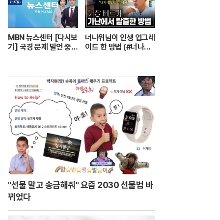
는 요양보호사의 하루
┃주간보호센터 24시
┃PD로그┃#골라듄다
큐
MBN 뉴스센터 [다시보
너나위님이 인생 업그레
기] 국경 문제 발언 중
이드 한 방법 (#너나위
'따다닥'…트럼프, 피 흘
의나긋나긋 ☕)
리며 주먹 불끈 - 202
4.7.14 방송
"선물 말고 송금해줘" 요즘 2030 선물법 바
뀌었다