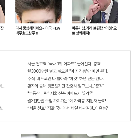
성장
다시 풍성해지세요~ 미국 FDA
마른기침,가래 불편함 "이것"으
맥주효모샴푸 !!
로 상쾌해져!
서울 천호역 “국내 1위 아파트” 들어선다..충격!
월3000만원 벌고 싶으면 "이 자격증"만 따면 된다.
주식, 비트코인 다 팔아라 "이것" 하면 큰돈 번다!
 꼭 오늘 확인하세요.
환자와 몰래 뒷돈챙기던 간호사 알고보니.."충격"
"부동산 대란" 서울 신축 아파트가 "3억?"
월3천만원 수입 가져가는 '이 자격증' 지원자 몰려!
...충격!!
“서울 천호” 집값 국내에서 제일 비싸질것..이유는?