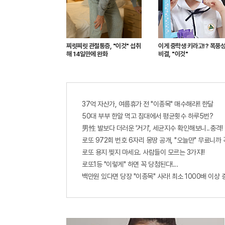
찌릿찌릿 관절통증, "이것" 섭취
이게 중학생 키라고!? 폭풍
해 14일만에 완화
비결, "이것"
37억 자산가, 여름휴가 전 "이종목" 매수해라!! 한달
50대 부부 한알 먹고 침대에서 평균횟수 하루5번?
男性 발보다 더러운 '거기', 세균지수 확인해보니..충격!
로또 972회 번호 6자리 몽땅 공개, "오늘만" 무료니까
로또 용지 찢지 마세요. 사람들이 모르는 3가지!!
로또1등 "이렇게" 하면 꼭 당첨된다!...
백만원 있다면 당장 "이종목" 사라! 최소 1000배 이상 증가