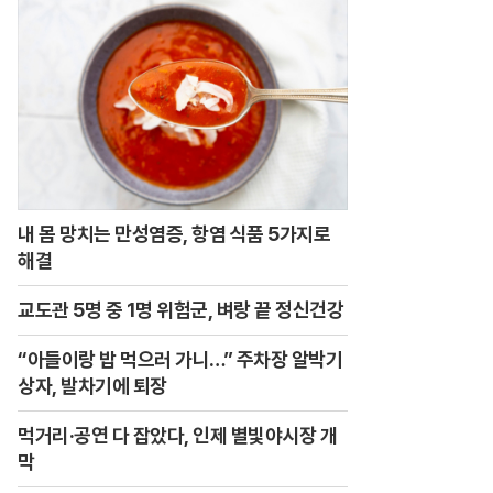
내 몸 망치는 만성염증, 항염 식품 5가지로
해결
교도관 5명 중 1명 위험군, 벼랑 끝 정신건강
“아들이랑 밥 먹으러 가니…” 주차장 알박기
상자, 발차기에 퇴장
먹거리·공연 다 잡았다, 인제 별빛야시장 개
막