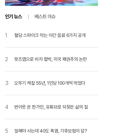
인기 뉴스
베스트 이슈
1
혈당 스파이크 막는 야간 음료 6가지 공개
2
왓츠앱으로 비자 협박, 미국 패권주의 논란
3
오뚜기 케챂 55년, 1인당 100개씩 먹었다
4
번아웃 온 한가인, 유튜브로 되찾은 삶의 질
5
일해야 사는데 40도 폭염, 기후보험이 답?