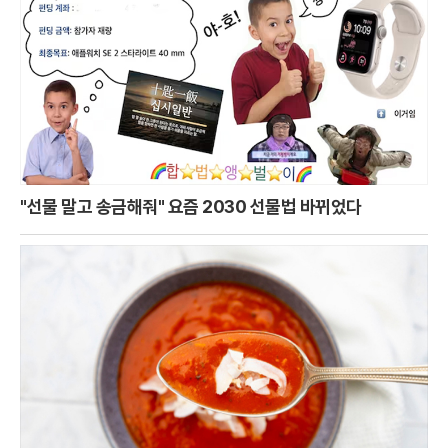
"선물 말고 송금해줘" 요즘 2030 선물법 바뀌었다