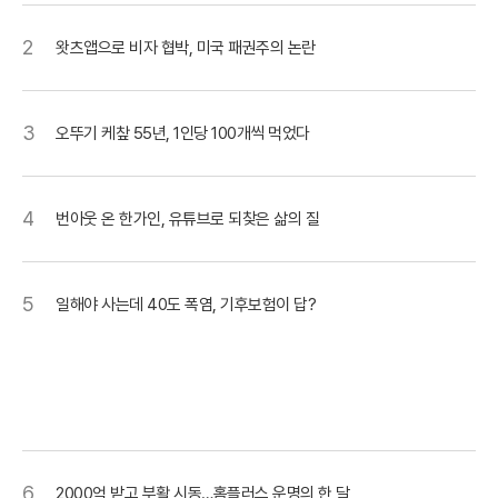
2
왓츠앱으로 비자 협박, 미국 패권주의 논란
3
오뚜기 케챂 55년, 1인당 100개씩 먹었다
4
번아웃 온 한가인, 유튜브로 되찾은 삶의 질
5
일해야 사는데 40도 폭염, 기후보험이 답?
6
2000억 받고 부활 시동…홈플러스 운명의 한 달