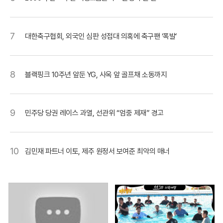
7
대한축구협회, 외국인 심판 성접대 의혹에 축구팬 ‘폭발’
8
블랙핑크 10주년 앞둔 YG, 사옥 앞 골프채 소동까지
9
민주당 당권 레이스 과열, 선관위 “엄중 제재” 경고
10
김민재 파트너 이토, 제주 원정서 보여준 최악의 매너