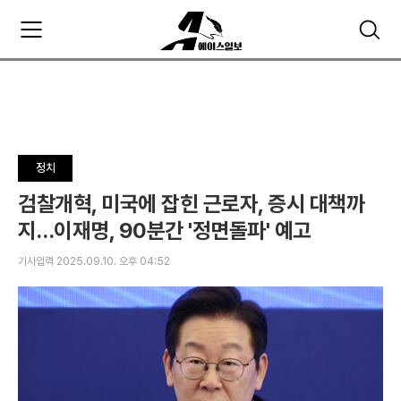
주
검
요
색
서
비
스
메
뉴
펼
정치
치
기
검찰개혁, 미국에 잡힌 근로자, 증시 대책까
지…이재명, 90분간 '정면돌파' 예고
기사입력 2025.09.10. 오후 04:52