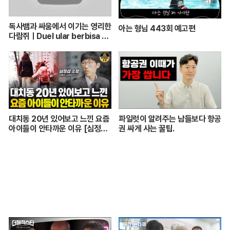
독사뱀과 싸움에서 이기는 영리한
아는 형님 443회 예고편
다람쥐ㅣDuel ular berbisa da
n tupai 치열한 동물싸움ㅣ놀라
운 동물싸움
대치동 20년 있어보고 느낀 요즘
파일럿이 알려주는 남들보다 항공
아이들이 안타까운 이유 [심정섭
권 싸게 사는 꿀팁.
소장 3부]