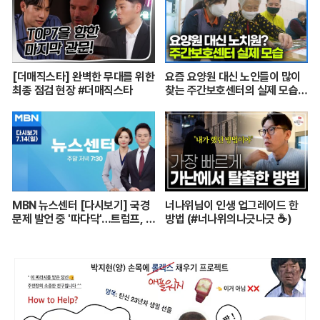
[더매직스타] 완벽한 무대를 위한
요즘 요양원 대신 노인들이 많이
최종 점검 현장 #더매직스타
찾는 주간보호센터의 실제 모습
┃어르신들 손발이 되어주는 요
양보호사의 하루┃주간보호센터
24시┃PD로그┃#골라듄다큐
MBN 뉴스센터 [다시보기] 국경
너나위님이 인생 업그레이드 한
문제 발언 중 '따다닥'…트럼프, 피
방법 (#너나위의나긋나긋 ☕)
흘리며 주먹 불끈 - 2024.7.14
방송