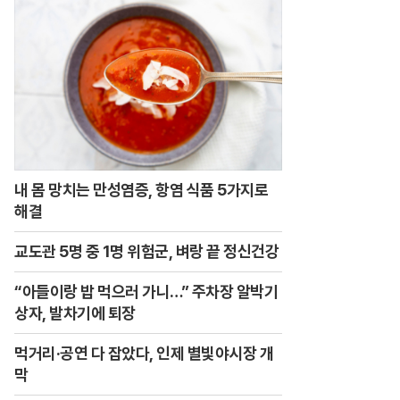
내 몸 망치는 만성염증, 항염 식품 5가지로
해결
교도관 5명 중 1명 위험군, 벼랑 끝 정신건강
“아들이랑 밥 먹으러 가니…” 주차장 알박기
상자, 발차기에 퇴장
먹거리·공연 다 잡았다, 인제 별빛야시장 개
막