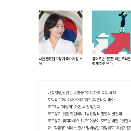
나만 몰랐던 보청기 국가 지원 소
묻어두면 "큰돈"되는 주식은 
식
렇게'하면 된다.
내장지방,원인은 비만균! '이것'하고 쏙쏙 빠져…
도박빚 10억 여배우K양 '이것'후 돈벼락 맞아..
로또1등 "이렇게" 하면 꼭 당첨된다!...
로또용지 뒷면 확인하니 1등당첨 비밀열쇠 발견돼
로또용지 찢지마세요. 97%이상이 모르는 비밀! "뒷면 
新 "적금형" 서비스 출시! 멤버십만 가입해도 "최신가전"