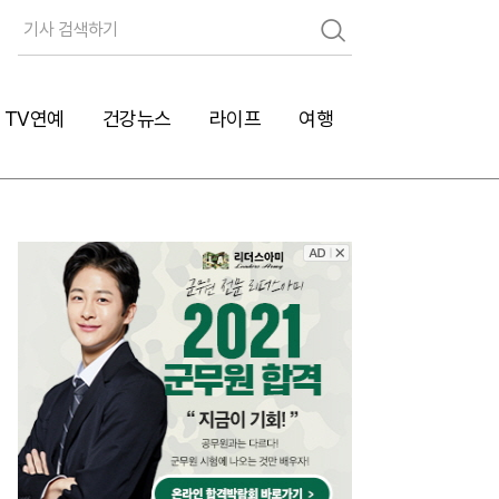
검
색
TV연예
건강뉴스
라이프
여행