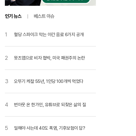
인기 뉴스
베스트 이슈
1
혈당 스파이크 막는 야간 음료 6가지 공개
2
왓츠앱으로 비자 협박, 미국 패권주의 논란
3
오뚜기 케챂 55년, 1인당 100개씩 먹었다
4
번아웃 온 한가인, 유튜브로 되찾은 삶의 질
5
일해야 사는데 40도 폭염, 기후보험이 답?