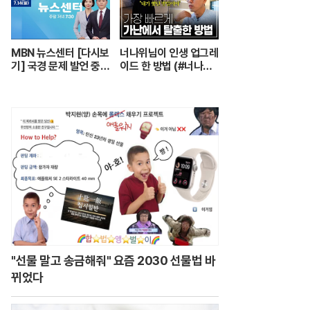
는 요양보호사의 하루
┃주간보호센터 24시
┃PD로그┃#골라듄다
큐
MBN 뉴스센터 [다시보
너나위님이 인생 업그레
기] 국경 문제 발언 중
이드 한 방법 (#너나위
'따다닥'…트럼프, 피 흘
의나긋나긋 ☕)
리며 주먹 불끈 - 202
4.7.14 방송
"선물 말고 송금해줘" 요즘 2030 선물법 바
뀌었다