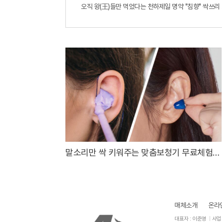
오직 왕(王)들만 먹었다는 천하제일 명약 "침향" 싹쓰리 완
말소리만 싹 키워주는 맞춤보청기 무료체험
지원자모집
매체소개
온라
대표자 : 이준영
사업자