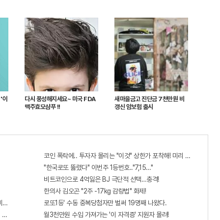
'이
다시 풍성해지세요~ 미국 FDA
새마을금고 진단금 7천만원 비
맥주효모샴푸 !!
갱신 암보험 출시
코인 폭락에.. 투자자 몰리는 "이것" 상한가 포착해! 미리 투자..
"한국로또 뚫렸다" 이번주 1등번호.."7,15…"
비트코인으로 4억잃은 BJ 극단적 선택…충격!
한의사 김오곤 "2주 -17kg 감량법" 화제!
비추면 번호 보인다!?"
로또1등' 수동 중복당첨자만 벌써 19명째 나왔다.
 선착순 100% 무료 경품지원!!
월3천만원 수입 가져가는 '이 자격증' 지원자 몰려!