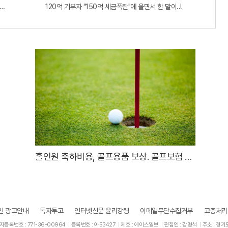
판!! 왜 난리났나 봤더니..경악!
120억 기부자 "150억 세금폭탄"에 울면서 한 말이..!
홀인원 축하비용, 골프용품 보상. 골프보험 출
시
인 광고안내
독자투고
인터넷신문 윤리강령
이메일무단수집거부
고충처리
등록번호 : 771-36-00964
등록번호 : 아53427
제호 : 에이스일보
편집인 : 강명석
주소 : 경기