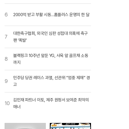
6
2000억 받고 부활 시동…홈플러스 운명의 한 달
대한축구협회, 외국인 심판 성접대 의혹에 축구
7
팬 ‘폭발’
블랙핑크 10주년 앞둔 YG, 사옥 앞 골프채 소동
8
까지
민주당 당권 레이스 과열, 선관위 “엄중 제재” 경
9
고
김민재 파트너 이토, 제주 원정서 보여준 최악의
10
매너