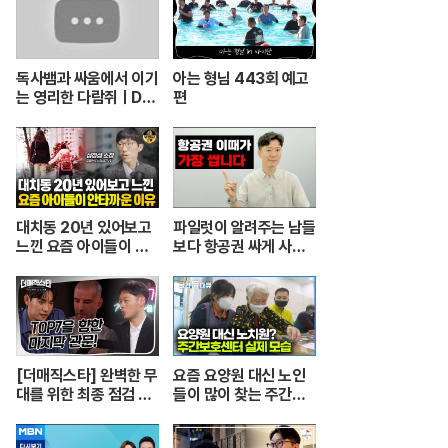
독사뱀과 싸움에서 이기
아는 형님 443회 예고
는 영리한 다람쥐ㅣDu
편
el ular berbisa dan
tupai 치열한 동물싸움
ㅣ놀라운 동물싸움
대치동 20년 있어보고
파일럿이 알려주는 남들
느낀 요즘 아이들이 안
보다 항공권 싸게 사는
타까운 이유 [심정섭 소
꿀팁.
장 3부]
[더매직스타] 완벽한 무
요즘 요양원 대신 노인
대를 위한 최종 점검 현
들이 많이 찾는 주간보
장 #더매직스타
호센터의 실제 모습┃
어르신들 손발이 되어주