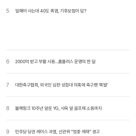
5
일해야 사는데 40도 폭염, 기후보험이 답?
6
2000억 받고 부활 시동…홈플러스 운명의 한 달
7
대한축구협회, 외국인 심판 성접대 의혹에 축구팬 ‘폭발’
8
블랙핑크 10주년 앞둔 YG, 사옥 앞 골프채 소동까지
9
민주당 당권 레이스 과열, 선관위 “엄중 제재” 경고