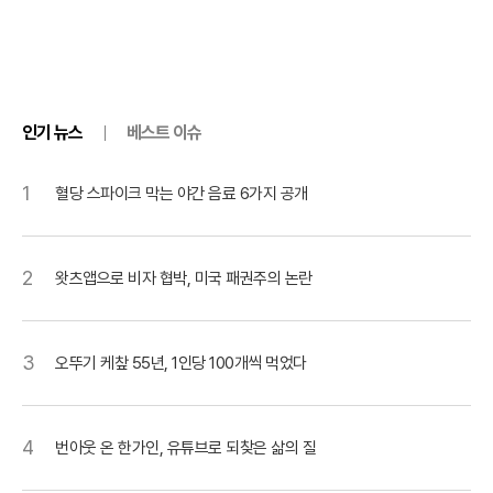
인기 뉴스
베스트 이슈
1
혈당 스파이크 막는 야간 음료 6가지 공개
2
왓츠앱으로 비자 협박, 미국 패권주의 논란
3
오뚜기 케챂 55년, 1인당 100개씩 먹었다
4
번아웃 온 한가인, 유튜브로 되찾은 삶의 질