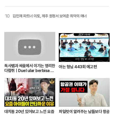
10
김민재 파트너 이토, 제주 원정서 보여준 최악의 매너
독사뱀과 싸움에서 이기는 영리한
아는 형님 443회 예고편
다람쥐ㅣDuel ular berbisa da
n tupai 치열한 동물싸움ㅣ놀라
운 동물싸움
대치동 20년 있어보고 느낀 요즘
파일럿이 알려주는 남들보다 항공