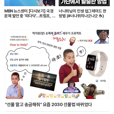
MBN 뉴스센터 [다시보기] 국경
너나위님이 인생 업그레이드 한
문제 발언 중 '따다닥'…트럼프, 피
방법 (#너나위의나긋나긋 ☕)
흘리며 주먹 불끈 - 2024.7.14
방송
"선물 말고 송금해줘" 요즘 2030 선물법 바뀌었다