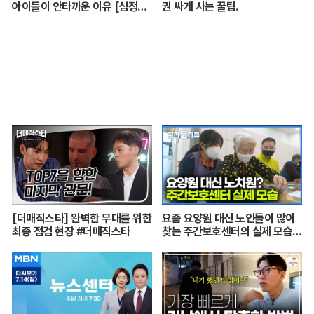
아이들이 안타까운 이유 [심정섭
권 싸게 사는 꿀팁.
소장 3부]
[더매직스타] 완벽한 무대를 위한
요즘 요양원 대신 노인들이 많이
최종 점검 현장 #더매직스타
찾는 주간보호센터의 실제 모습
┃어르신들 손발이 되어주는 요
양보호사의 하루┃주간보호센터
24시┃PD로그┃#골라듄다큐