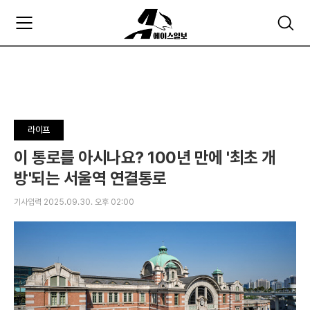
주
검
요
색
서
비
스
메
뉴
펼
라이프
치
기
이 통로를 아시나요? 100년 만에 '최초 개
방'되는 서울역 연결통로
기사입력 2025.09.30. 오후 02:00