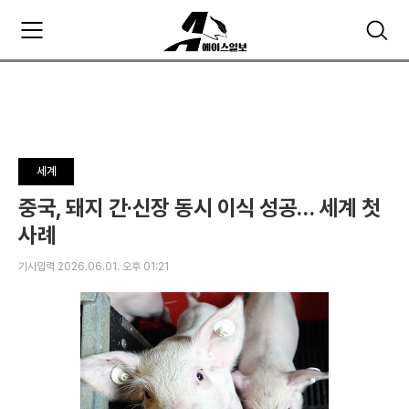
주
검
요
색
서
비
스
메
뉴
펼
세계
치
기
중국, 돼지 간·신장 동시 이식 성공… 세계 첫
사례
기사입력 2026.06.01. 오후 01:21