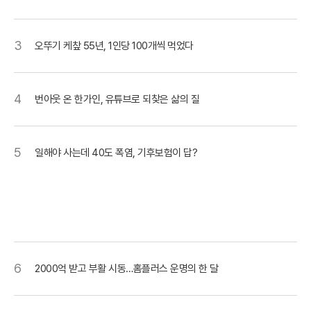
3
오뚜기 케챂 55년, 1인당 100개씩 먹었다
4
번아웃 온 한가인, 유튜브로 되찾은 삶의 질
5
일해야 사는데 40도 폭염, 기후보험이 답?
6
2000억 받고 부활 시동…홈플러스 운명의 한 달