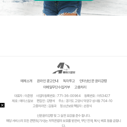
매체소개
온라인 광고안내
독자투고
인터넷신문 윤리강령
이메일무단수집거부
고충처리
대표자 : 이준영
사업자등록번호 : 771-36-00964
등록번호 : 아53427
제호 : 에이스일보
편집인 : 강명석
주소 : 경기도 고양시 덕양구 성사동 704-10
고충처리인 : 김동국
청소년보호책임자 : 손정식
신문윤리강령 및 그 실천 요강을 준수 합니다.
해당 서비스의 모든 콘텐트(기사)는 저작권법의 보호를 받은바, 무단 전재, 복사, 배포 등을 금합니
다.