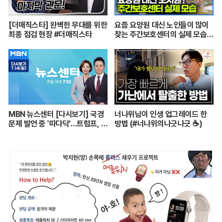
[더매직스타] 완벽한 무대를 위한
요즘 요양원 대신 노인들이 많이
최종 점검 현장 #더매직스타
찾는 주간보호센터의 실제 모습
┃어르신들 손발이 되어주는 요
양보호사의 하루┃주간보호센터
24시┃PD로그┃#골라듄다큐
MBN 뉴스센터 [다시보기] 국경
너나위님이 인생 업그레이드 한
문제 발언 중 '따다닥'…트럼프, 피
방법 (#너나위의나긋나긋 ☕)
흘리며 주먹 불끈 - 2024.7.14
방송