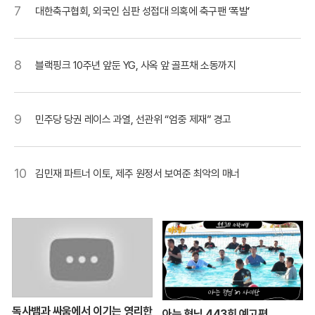
7
대한축구협회, 외국인 심판 성접대 의혹에 축구팬 ‘폭발’
8
블랙핑크 10주년 앞둔 YG, 사옥 앞 골프채 소동까지
9
민주당 당권 레이스 과열, 선관위 “엄중 제재” 경고
10
김민재 파트너 이토, 제주 원정서 보여준 최악의 매너
독사뱀과 싸움에서 이기는 영리한
아는 형님 443회 예고편