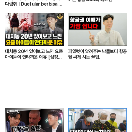
다람쥐ㅣDuel ular berbisa da
n tupai 치열한 동물싸움ㅣ놀라
운 동물싸움
대치동 20년 있어보고 느낀 요즘
파일럿이 알려주는 남들보다 항공
아이들이 안타까운 이유 [심정섭
권 싸게 사는 꿀팁.
소장 3부]