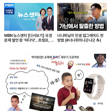
┃어르신들 손발이 되어주는 요
양보호사의 하루┃주간보호센터
24시┃PD로그┃#골라듄다큐
MBN 뉴스센터 [다시보기] 국경
너나위님이 인생 업그레이드 한
문제 발언 중 '따다닥'…트럼프, 피
방법 (#너나위의나긋나긋 ☕)
흘리며 주먹 불끈 - 2024.7.14
방송