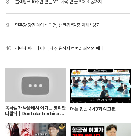
8
블랙핑크 10주년 앞둔 YG, 사옥 앞 골프채 소동까지
9
민주당 당권 레이스 과열, 선관위 “엄중 제재” 경고
10
김민재 파트너 이토, 제주 원정서 보여준 최악의 매너
독사뱀과 싸움에서 이기는 영리한
아는 형님 443회 예고편
다람쥐ㅣDuel ular berbisa da
n tupai 치열한 동물싸움ㅣ놀라
운 동물싸움