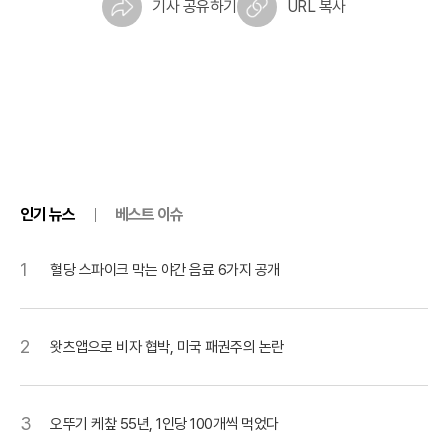
기사 공유하기
URL 복사
인기 뉴스
베스트 이슈
1
혈당 스파이크 막는 야간 음료 6가지 공개
2
왓츠앱으로 비자 협박, 미국 패권주의 논란
3
오뚜기 케챂 55년, 1인당 100개씩 먹었다