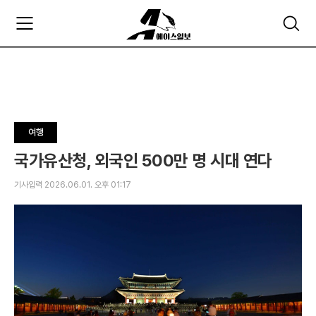
주
검
요
색
서
비
스
메
뉴
펼
여행
치
기
국가유산청, 외국인 500만 명 시대 연다
기사입력 2026.06.01. 오후 01:17