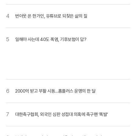
4
번아웃 온 한가인, 유튜브로 되찾은 삶의 질
5
일해야 사는데 40도 폭염, 기후보험이 답?
6
2000억 받고 부활 시동…홈플러스 운명의 한 달
7
대한축구협회, 외국인 심판 성접대 의혹에 축구팬 ‘폭발’