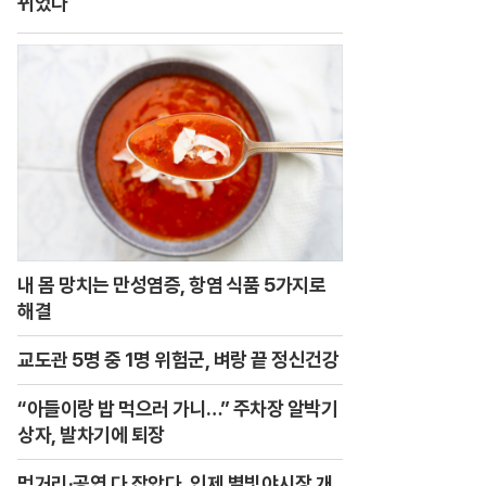
뀌었다
내 몸 망치는 만성염증, 항염 식품 5가지로
해결
교도관 5명 중 1명 위험군, 벼랑 끝 정신건강
“아들이랑 밥 먹으러 가니…” 주차장 알박기
상자, 발차기에 퇴장
먹거리·공연 다 잡았다, 인제 별빛야시장 개