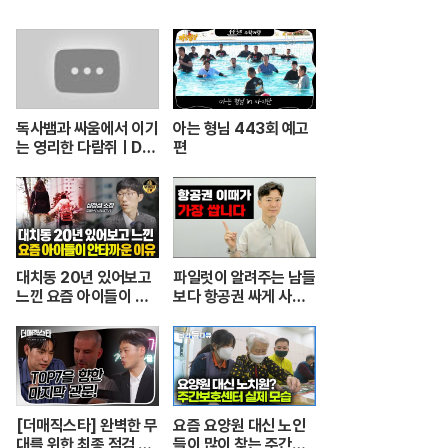
독사뱀과 싸움에서 이기
아는 형님 443회 예고
는 영리한 다람쥐ㅣDu
편
el ular berbisa dan
tupai 치열한 동물싸움
ㅣ놀라운 동물싸움
대치동 20년 있어보고
파일럿이 알려주는 남들
느낀 요즘 아이들이 안
보다 항공권 싸게 사는
타까운 이유 [심정섭 소
꿀팁.
장 3부]
[더매직스타] 완벽한 무
요즘 요양원 대신 노인
대를 위한 최종 점검 현
들이 많이 찾는 주간보