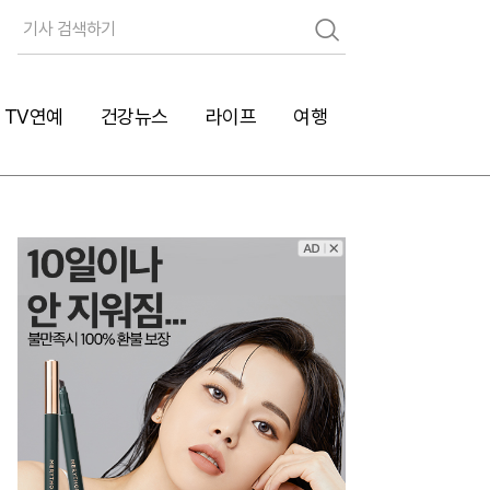
검
색
TV연예
건강뉴스
라이프
여행