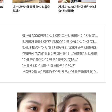
DA
나는 대한민국 상위 몇% 상류층
가계빚 '500만원' 이상은 '이 대
일까?
출' 신청해라!
월수익 3000만원 가능하다!? 고수입 올리는 이 "자격증"에 몰리는 
일자리가 급급하다면? 月3000만원 수익 가능한 이 "자격증" 주목받고
집에서 5분만 "이것"해라! 피부개선 효과가 바로 나타난다!!
한달만에 "37억" 터졌다?! 매수율 1위..."이종목" 당장사라!
"한국로또 뚫렸다" 이번주 1등번호.."7,15…"
"부동산 대란" 서울 신축 아파트가 "3억?"
부족한 머리숱,"두피문신"으로 채우세요! 글로웰의원 의)96837