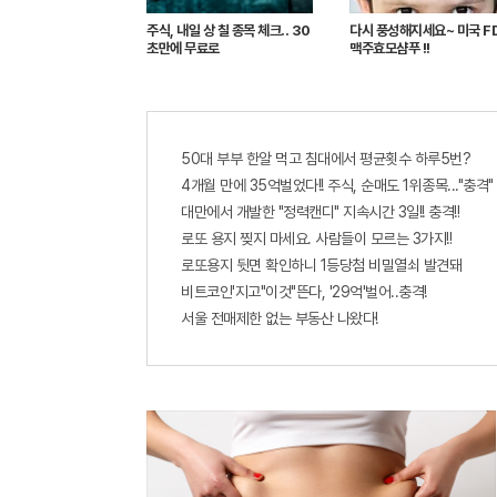
주식, 내일 상 칠 종목 체크.. 30
다시 풍성해지세요~ 미국 F
초만에 무료로
맥주효모샴푸 !!
50대 부부 한알 먹고 침대에서 평균횟수 하루5번?
4개월 만에 35억벌었다!! 주식, 순매도 1위종목..."충격"
대만에서 개발한 "정력캔디" 지속시간 3일!! 충격!!
로또 용지 찢지 마세요. 사람들이 모르는 3가지!!
로또용지 뒷면 확인하니 1등당첨 비밀열쇠 발견돼
비트코인'지고"이것"뜬다, '29억'벌어..충격!
서울 전매제한 없는 부동산 나왔다!