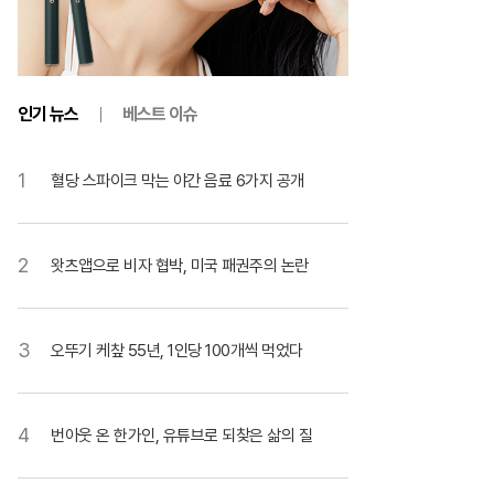
인기 뉴스
베스트 이슈
1
혈당 스파이크 막는 야간 음료 6가지 공개
2
왓츠앱으로 비자 협박, 미국 패권주의 논란
3
오뚜기 케챂 55년, 1인당 100개씩 먹었다
4
번아웃 온 한가인, 유튜브로 되찾은 삶의 질