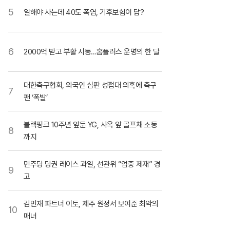
5
일해야 사는데 40도 폭염, 기후보험이 답?
6
2000억 받고 부활 시동…홈플러스 운명의 한 달
대한축구협회, 외국인 심판 성접대 의혹에 축구
7
팬 ‘폭발’
블랙핑크 10주년 앞둔 YG, 사옥 앞 골프채 소동
8
까지
민주당 당권 레이스 과열, 선관위 “엄중 제재” 경
9
고
김민재 파트너 이토, 제주 원정서 보여준 최악의
10
매너