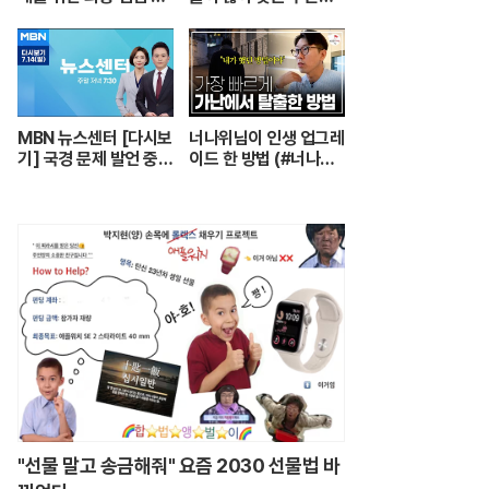
장 #더매직스타
호센터의 실제 모습┃
어르신들 손발이 되어주
는 요양보호사의 하루
┃주간보호센터 24시
┃PD로그┃#골라듄다
큐
MBN 뉴스센터 [다시보
너나위님이 인생 업그레
기] 국경 문제 발언 중
이드 한 방법 (#너나위
'따다닥'…트럼프, 피 흘
의나긋나긋 ☕)
리며 주먹 불끈 - 202
4.7.14 방송
"선물 말고 송금해줘" 요즘 2030 선물법 바