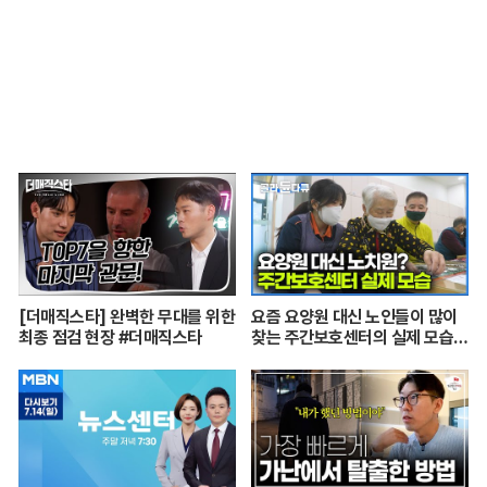
소장 3부]
[더매직스타] 완벽한 무대를 위한
요즘 요양원 대신 노인들이 많이
최종 점검 현장 #더매직스타
찾는 주간보호센터의 실제 모습
┃어르신들 손발이 되어주는 요
양보호사의 하루┃주간보호센터
24시┃PD로그┃#골라듄다큐