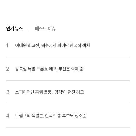
인기 뉴스
베스트 이슈
1
이대원 회고전, 덕수궁서 피어난 한국적 색채
2
광복절 특별 드론쇼 예고, 부산은 축제 중
3
스파이더맨 흥행 돌풍, '망각'이 던진 경고
4
트럼프의 색깔론, 한국계 홍 후보도 정조준