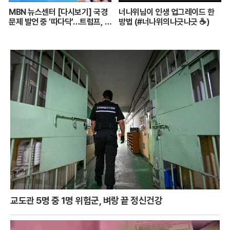
MBN 뉴스센터 [다시보기] 국경
너나위님이 인생 업그레이드 한
문제 발언 중 '따다닥'…트럼프, 피
방법 (#너나위의나긋나긋 ☕)
흘리며 주먹 불끈 - 2024.7.14
방송
교도관 5명 중 1명 위험군, 벼랑 끝 정신건강