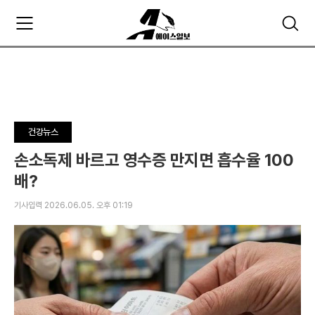
주
검
요
색
서
비
스
메
뉴
펼
건강뉴스
치
기
손소독제 바르고 영수증 만지면 흡수율 100
배?
기사입력 2026.06.05. 오후 01:19