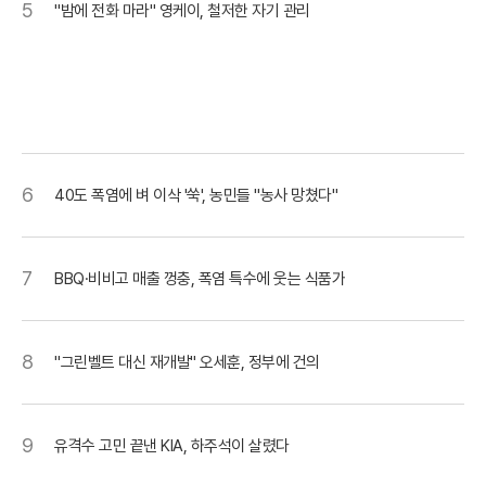
5
"밤에 전화 마라" 영케이, 철저한 자기 관리
6
40도 폭염에 벼 이삭 '쑥', 농민들 "농사 망쳤다"
7
BBQ·비비고 매출 껑충, 폭염 특수에 웃는 식품가
8
"그린벨트 대신 재개발" 오세훈, 정부에 건의
9
유격수 고민 끝낸 KIA, 하주석이 살렸다