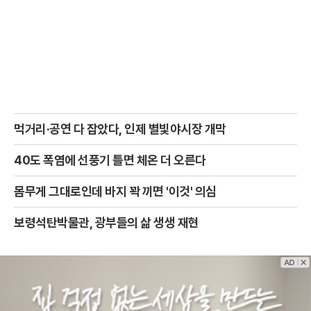
먹거리·공연 다 잡았다, 인제 별빛야시장 개막
40도 폭염에 선풍기 틀면 체온 더 오른다
몸무게 그대로인데 바지 꽉 끼면 '이것' 의심
보령석탄박물관, 광부들의 삶 생생 재현