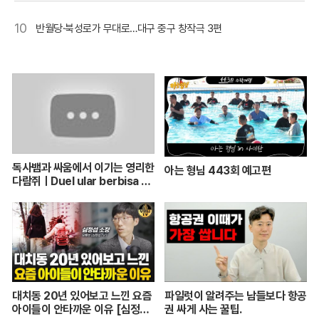
10
반월당·북성로가 무대로…대구 중구 창작극 3편
독사뱀과 싸움에서 이기는 영리한
아는 형님 443회 예고편
다람쥐ㅣDuel ular berbisa da
n tupai 치열한 동물싸움ㅣ놀라
운 동물싸움
대치동 20년 있어보고 느낀 요즘
파일럿이 알려주는 남들보다 항공
아이들이 안타까운 이유 [심정섭
권 싸게 사는 꿀팁.