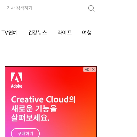
검
색
TV연예
건강뉴스
라이프
여행