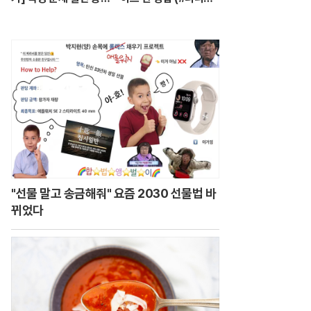
'따다닥'…트럼프, 피 흘
의나긋나긋 ☕)
리며 주먹 불끈 - 202
4.7.14 방송
"선물 말고 송금해줘" 요즘 2030 선물법 바
뀌었다