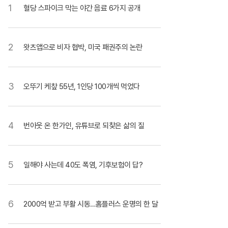
1
혈당 스파이크 막는 야간 음료 6가지 공개
2
왓츠앱으로 비자 협박, 미국 패권주의 논란
3
오뚜기 케챂 55년, 1인당 100개씩 먹었다
4
번아웃 온 한가인, 유튜브로 되찾은 삶의 질
5
일해야 사는데 40도 폭염, 기후보험이 답?
6
2000억 받고 부활 시동…홈플러스 운명의 한 달