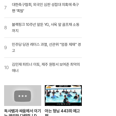
대한축구협회, 외국인 심판 성접대 의혹에 축구
7
팬 ‘폭발’
블랙핑크 10주년 앞둔 YG, 사옥 앞 골프채 소동
8
까지
민주당 당권 레이스 과열, 선관위 “엄중 제재” 경
9
고
김민재 파트너 이토, 제주 원정서 보여준 최악의
10
매너
독사뱀과 싸움에서 이기
아는 형님 443회 예고
는 영리한 다람쥐ㅣDu
편