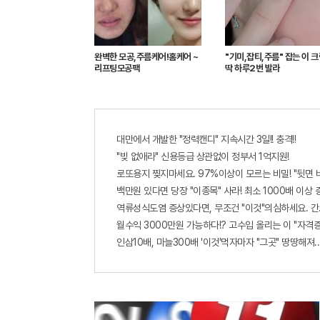
완벽한 모공,주름케어!홈케어 ~
"기미,잡티,주름" 잡는 이 
리프팅모공팩
딱 하루2번 발라
대만에서 개발한 "정력캔디" 지속시간 3일!! 충격!!
"빚 없애라" 신용등급 상관없이 정부서 1억지원!
로또용지 찢지마세요. 97%이상이 모르는 비밀! "뒷면 
백만원 있다면 당장 "이종목" 사라! 최소 1000배 이상 증가
역류성식도염 증상있다면, 무조건 "이것"의심하세요. 간
월수익 3000만원 가능하다!? 고수입 올리는 이 "자격
인삼10배, 마늘300배 '이것'먹자마자 "그곳" 땅땅해져..