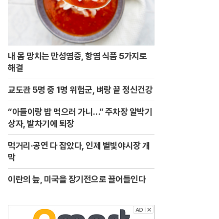
내 몸 망치는 만성염증, 항염 식품 5가지로
해결
교도관 5명 중 1명 위험군, 벼랑 끝 정신건강
“아들이랑 밥 먹으러 가니…” 주차장 알박기
상자, 발차기에 퇴장
먹거리·공연 다 잡았다, 인제 별빛야시장 개
막
이란의 늪, 미국을 장기전으로 끌어들인다