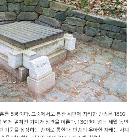
홍릉 8경'이다. 그중에서도 본관 뒤편에 자리한 반송은 1892
 넓게 펼쳐진 가지가 장관을 이룬다. 130년이 넘는 세월 동안
한 기운을 상징하는 존재로 통한다. 반송의 우아한 자태는 사계