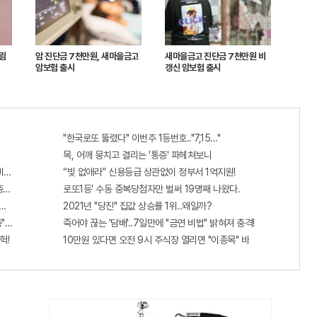
크림
암 진단금 7천만원, 새마을금고
새마을금고 진단금 7천만원 비
암보험 출시
갱신 암보험 출시
"한국로또 뚫렸다" 이번주 1등번호.."7,15…"
목, 어깨 뭉치고 결리는 '통증' 파헤쳐보니
비추면 번호 보인다!?"
“빚 없애라” 신용등급 상관없이 정부서 1억지원!
...충격!!
로또1등' 수동 중복당첨자만 벌써 19명째 나왔다.
단치료법 나왔다!
2021년 "당진" 집값 상승률 1위..왜일까?
증"에 몰리는 이유 알고보니…
죽어야 끊는 '담배'..7일만에 "금연 비법" 밝혀져 충격!
헉!
10만원 있다면 오전 9시 주식장 열리면 "이종목" 바