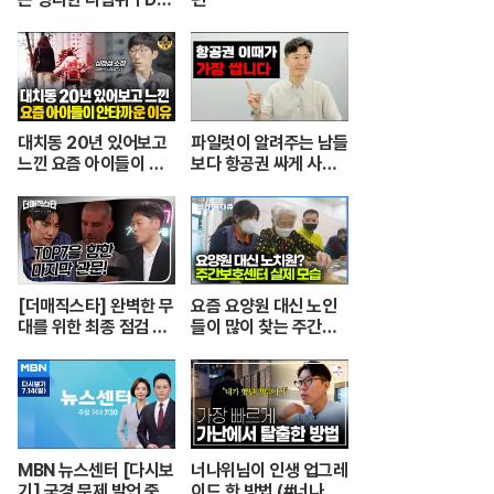
el ular berbisa dan
tupai 치열한 동물싸움
ㅣ놀라운 동물싸움
대치동 20년 있어보고
파일럿이 알려주는 남들
느낀 요즘 아이들이 안
보다 항공권 싸게 사는
타까운 이유 [심정섭 소
꿀팁.
장 3부]
[더매직스타] 완벽한 무
요즘 요양원 대신 노인
대를 위한 최종 점검 현
들이 많이 찾는 주간보
장 #더매직스타
호센터의 실제 모습┃
어르신들 손발이 되어주
는 요양보호사의 하루
┃주간보호센터 24시
┃PD로그┃#골라듄다
큐
MBN 뉴스센터 [다시보
너나위님이 인생 업그레
기] 국경 문제 발언 중
이드 한 방법 (#너나위