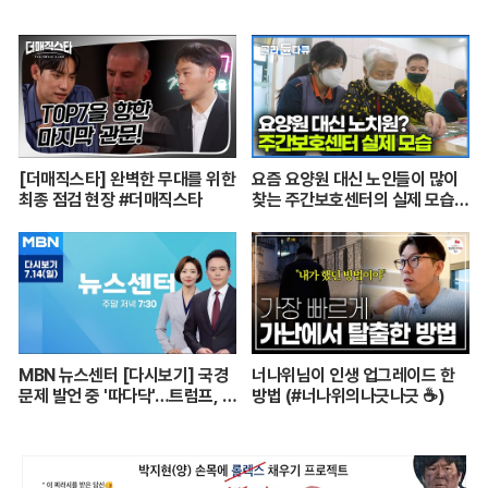
[더매직스타] 완벽한 무대를 위한
요즘 요양원 대신 노인들이 많이
최종 점검 현장 #더매직스타
찾는 주간보호센터의 실제 모습
┃어르신들 손발이 되어주는 요
양보호사의 하루┃주간보호센터
24시┃PD로그┃#골라듄다큐
MBN 뉴스센터 [다시보기] 국경
너나위님이 인생 업그레이드 한
문제 발언 중 '따다닥'…트럼프, 피
방법 (#너나위의나긋나긋 ☕)
흘리며 주먹 불끈 - 2024.7.14
방송