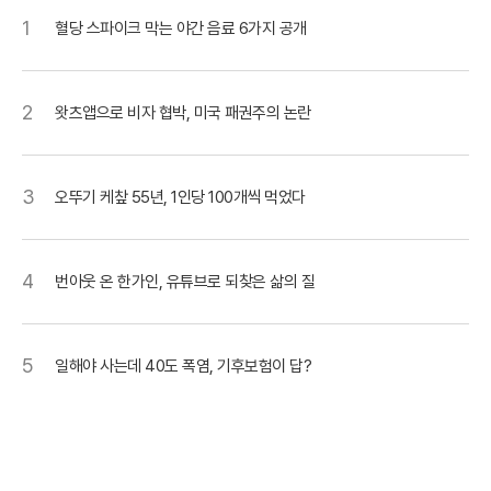
1
혈당 스파이크 막는 야간 음료 6가지 공개
2
왓츠앱으로 비자 협박, 미국 패권주의 논란
3
오뚜기 케챂 55년, 1인당 100개씩 먹었다
4
번아웃 온 한가인, 유튜브로 되찾은 삶의 질
5
일해야 사는데 40도 폭염, 기후보험이 답?