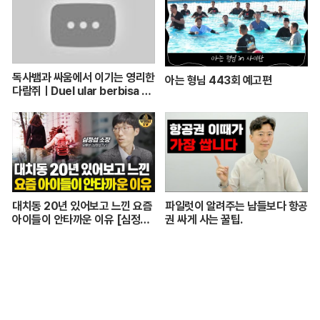
독사뱀과 싸움에서 이기는 영리한
아는 형님 443회 예고편
다람쥐ㅣDuel ular berbisa da
n tupai 치열한 동물싸움ㅣ놀라
운 동물싸움
대치동 20년 있어보고 느낀 요즘
파일럿이 알려주는 남들보다 항공
아이들이 안타까운 이유 [심정섭
권 싸게 사는 꿀팁.
소장 3부]