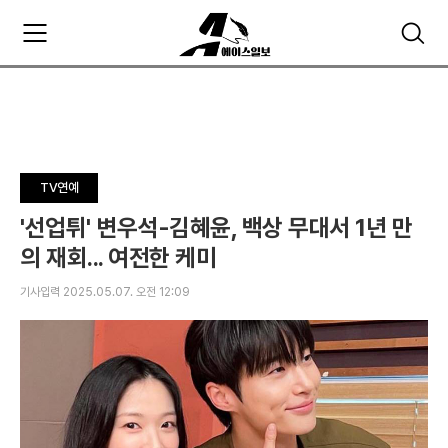
주
검
요
색
서
비
스
메
뉴
펼
TV연예
치
기
'선업튀' 변우석-김혜윤, 백상 무대서 1년 만
의 재회... 여전한 케미
기사입력 2025.05.07. 오전 12:09