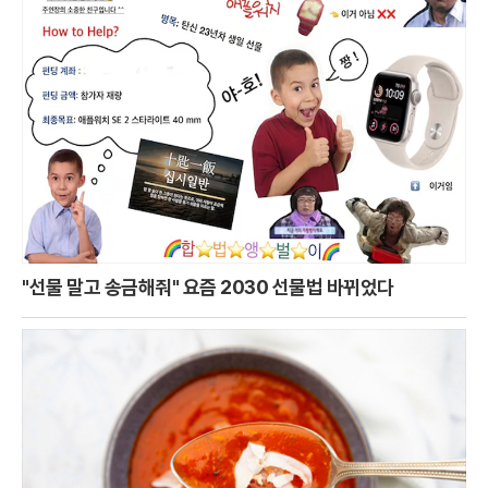
"선물 말고 송금해줘" 요즘 2030 선물법 바뀌었다