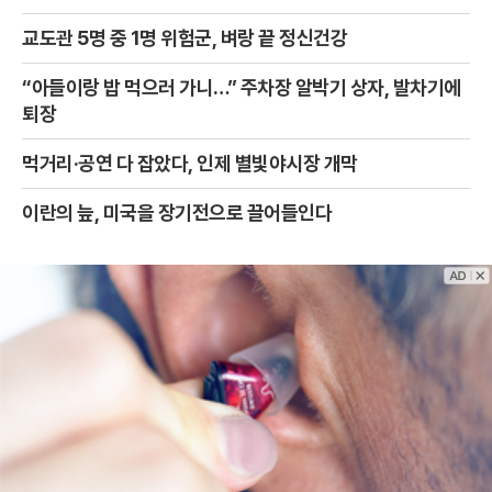
교도관 5명 중 1명 위험군, 벼랑 끝 정신건강
“아들이랑 밥 먹으러 가니…” 주차장 알박기 상자, 발차기에
퇴장
먹거리·공연 다 잡았다, 인제 별빛야시장 개막
이란의 늪, 미국을 장기전으로 끌어들인다