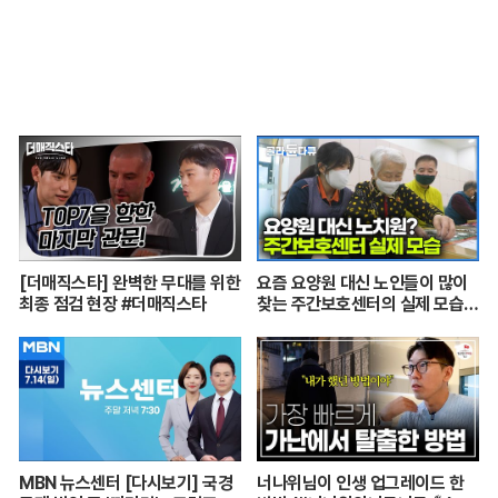
[더매직스타] 완벽한 무대를 위한
요즘 요양원 대신 노인들이 많이
최종 점검 현장 #더매직스타
찾는 주간보호센터의 실제 모습
┃어르신들 손발이 되어주는 요
양보호사의 하루┃주간보호센터
24시┃PD로그┃#골라듄다큐
MBN 뉴스센터 [다시보기] 국경
너나위님이 인생 업그레이드 한