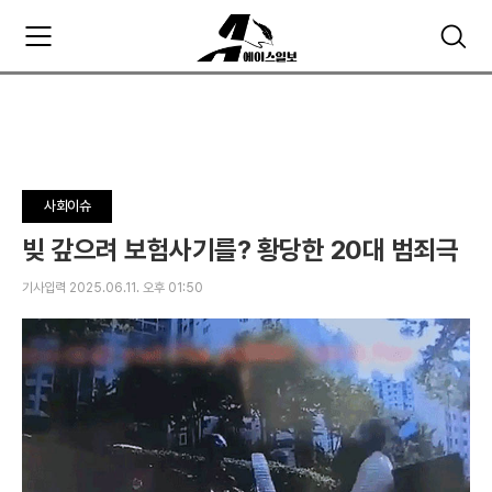
주
검
요
색
서
비
스
메
뉴
펼
사회이슈
치
기
빚 갚으려 보험사기를? 황당한 20대 범죄극
기사입력 2025.06.11. 오후 01:50