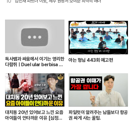
10
김민재 파트너 이토, 제주 원정서 보여준 최악의 매너
독사뱀과 싸움에서 이기는 영리한
아는 형님 443회 예고편
다람쥐ㅣDuel ular berbisa da
n tupai 치열한 동물싸움ㅣ놀라
운 동물싸움
대치동 20년 있어보고 느낀 요즘
파일럿이 알려주는 남들보다 항공
아이들이 안타까운 이유 [심정섭
권 싸게 사는 꿀팁.
소장 3부]