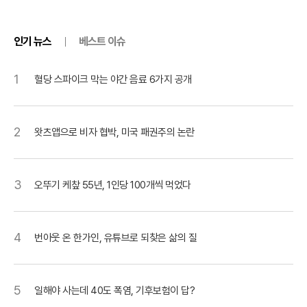
인기 뉴스
베스트 이슈
1
혈당 스파이크 막는 야간 음료 6가지 공개
2
왓츠앱으로 비자 협박, 미국 패권주의 논란
3
오뚜기 케챂 55년, 1인당 100개씩 먹었다
4
번아웃 온 한가인, 유튜브로 되찾은 삶의 질
5
일해야 사는데 40도 폭염, 기후보험이 답?