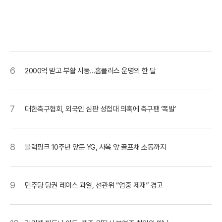
6
2000억 받고 부활 시동…홈플러스 운명의 한 달
7
대한축구협회, 외국인 심판 성접대 의혹에 축구팬 ‘폭발’
8
블랙핑크 10주년 앞둔 YG, 사옥 앞 골프채 소동까지
9
민주당 당권 레이스 과열, 선관위 “엄중 제재” 경고