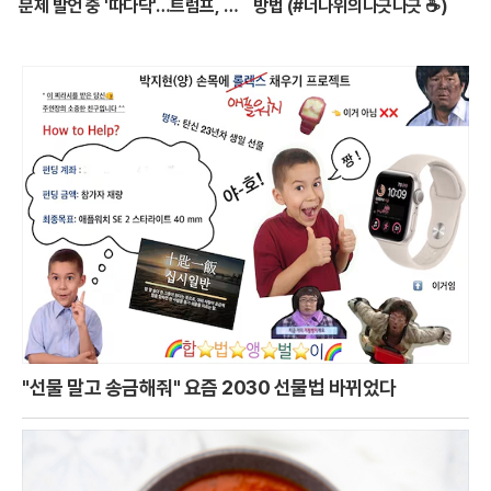
문제 발언 중 '따다닥'…트럼프, 피
방법 (#너나위의나긋나긋 ☕)
흘리며 주먹 불끈 - 2024.7.14
방송
"선물 말고 송금해줘" 요즘 2030 선물법 바뀌었다