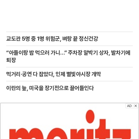
교도관 5명 중 1명 위험군, 벼랑 끝 정신건강
“아들이랑 밥 먹으러 가니…” 주차장 알박기 상자, 발차기에
퇴장
먹거리·공연 다 잡았다, 인제 별빛야시장 개막
이란의 늪, 미국을 장기전으로 끌어들인다