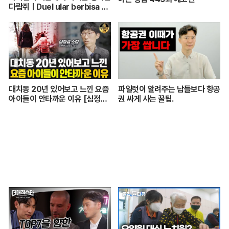
다람쥐ㅣDuel ular berbisa da
n tupai 치열한 동물싸움ㅣ놀라
운 동물싸움
대치동 20년 있어보고 느낀 요즘
파일럿이 알려주는 남들보다 항공
아이들이 안타까운 이유 [심정섭
권 싸게 사는 꿀팁.
소장 3부]