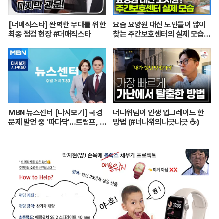
[더매직스타] 완벽한 무대를 위한
요즘 요양원 대신 노인들이 많이
최종 점검 현장 #더매직스타
찾는 주간보호센터의 실제 모습
┃어르신들 손발이 되어주는 요
양보호사의 하루┃주간보호센터
24시┃PD로그┃#골라듄다큐
MBN 뉴스센터 [다시보기] 국경
너나위님이 인생 업그레이드 한
문제 발언 중 '따다닥'…트럼프, 피
방법 (#너나위의나긋나긋 ☕)
흘리며 주먹 불끈 - 2024.7.14
방송