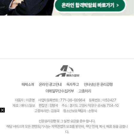
매체소개
온라인 광고안내
독자투고
인터넷신문 윤리강령
이메일무단수집거부
고충처리
대표자 : 이준영
사업자등록번호 : 771-36-00964
등록번호 : 아53427
제호 : 에이스일보
편집인 : 강명석
주소 : 경기도 고양시 덕양구 성사동 704-10
고충처리인 : 김동국
청소년보호책임자 : 손정식
신문윤리강령 및 그 실천 요강을 준수 합니다.
해당 서비스의 모든 콘텐트(기사)는 저작권법의 보호를 받은바, 무단 전재, 복사, 배포 등을 금합니
다.