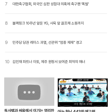
7
대한축구협회, 외국인 심판 성접대 의혹에 축구팬 ‘폭발’
8
블랙핑크 10주년 앞둔 YG, 사옥 앞 골프채 소동까지
9
민주당 당권 레이스 과열, 선관위 “엄중 제재” 경고
10
김민재 파트너 이토, 제주 원정서 보여준 최악의 매너
독사뱀과 싸움에서 이기는 영리한
아는 형님 443회 예고편