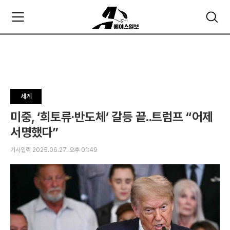
주
검
요
색
서
비
스
메
뉴
펼
세계
치
기
미중, ‘희토류·반도체’ 갈등 끝..트럼프 “어제
서명했다”
기사입력 2025.06.27. 오후 01:49