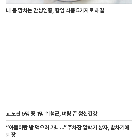
내 몸 망치는 만성염증, 항염 식품 5가지로 해결
교도관 5명 중 1명 위험군, 벼랑 끝 정신건강
“아들이랑 밥 먹으러 가니…” 주차장 알박기 상자, 발차기에
퇴장