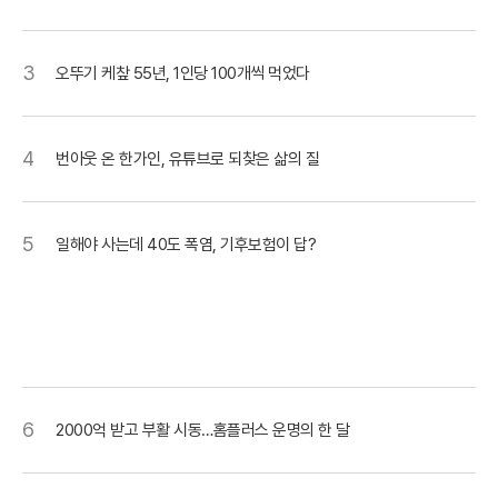
3
오뚜기 케챂 55년, 1인당 100개씩 먹었다
4
번아웃 온 한가인, 유튜브로 되찾은 삶의 질
5
일해야 사는데 40도 폭염, 기후보험이 답?
6
2000억 받고 부활 시동…홈플러스 운명의 한 달