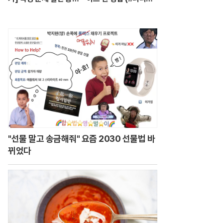
'따다닥'…트럼프, 피 흘
의나긋나긋 ☕)
리며 주먹 불끈 - 202
4.7.14 방송
"선물 말고 송금해줘" 요즘 2030 선물법 바
뀌었다