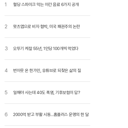
1
혈당 스파이크 막는 야간 음료 6가지 공개
2
왓츠앱으로 비자 협박, 미국 패권주의 논란
3
오뚜기 케챂 55년, 1인당 100개씩 먹었다
4
번아웃 온 한가인, 유튜브로 되찾은 삶의 질
5
일해야 사는데 40도 폭염, 기후보험이 답?
6
2000억 받고 부활 시동…홈플러스 운명의 한 달