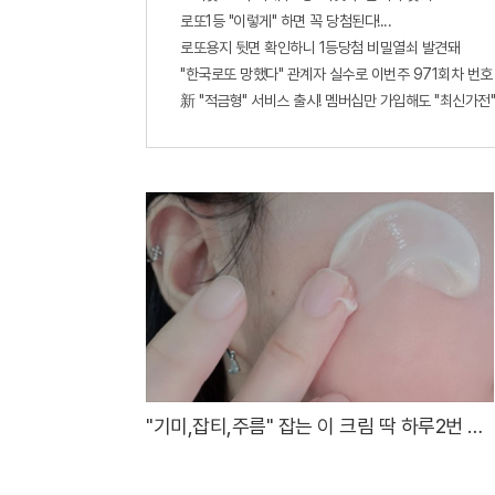
로또1등 "이렇게" 하면 꼭 당첨된다!...
로또용지 뒷면 확인하니 1등당첨 비밀열쇠 발견돼
"한국로또 망했다" 관계자 실수로 이번주 971회차 번호 
新 "적금형" 서비스 출시! 멤버십만 가입해도 "최신가전"
"기미,잡티,주름" 잡는 이 크림 딱 하루2번 발
라