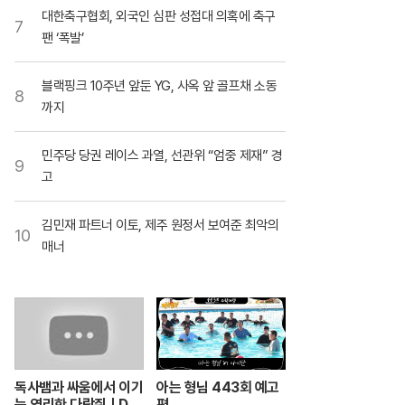
대한축구협회, 외국인 심판 성접대 의혹에 축구
7
팬 ‘폭발’
블랙핑크 10주년 앞둔 YG, 사옥 앞 골프채 소동
8
까지
민주당 당권 레이스 과열, 선관위 “엄중 제재” 경
9
고
김민재 파트너 이토, 제주 원정서 보여준 최악의
10
매너
독사뱀과 싸움에서 이기
아는 형님 443회 예고
는 영리한 다람쥐ㅣDu
편