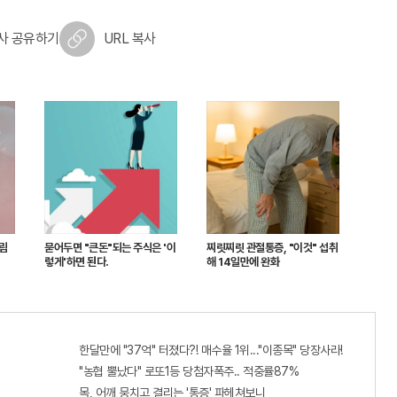
사 공유하기
URL 복사
크림
묻어두면 "큰돈"되는 주식은 '이
찌릿찌릿 관절통증, "이것" 섭취
렇게'하면 된다.
해 14일만에 완화
한달만에 "37억" 터졌다?! 매수율 1위..."이종목" 당장사라!
"농협 뿔났다" 로또1등 당첨자폭주.. 적중률87%
목, 어깨 뭉치고 결리는 '통증' 파헤쳐보니