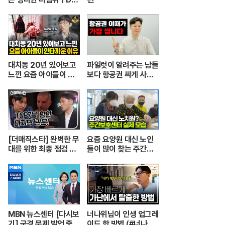
el ular berbisa dan
tupai 치열한 동물싸움
ㅣ놀라운 동물싸움
대치동 20년 있어보고
파일럿이 알려주는 남들
느낀 요즘 아이들이 안
보다 항공권 싸게 사는
타까운 이유 [심정섭 소
꿀팁.
장 3부]
[더매직스타] 완벽한 무
요즘 요양원 대신 노인
대를 위한 최종 점검 현
들이 많이 찾는 주간보
장 #더매직스타
호센터의 실제 모습┃
어르신들 손발이 되어주
는 요양보호사의 하루
┃주간보호센터 24시
┃PD로그┃#골라듄다
큐
MBN 뉴스센터 [다시보
너나위님이 인생 업그레
기] 국경 문제 발언 중
이드 한 방법 (#너나위