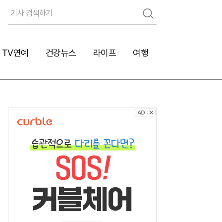
검
색
TV연예
건강뉴스
라이프
여행