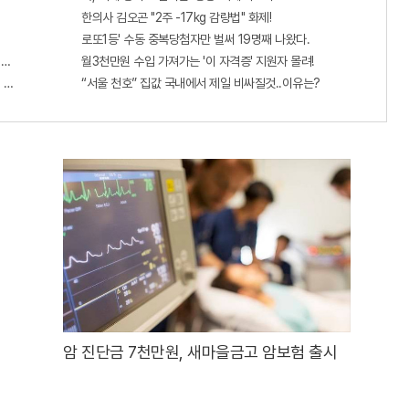
한의사 김오곤 "2주 -17kg 감량법" 화제!
로또1등' 수동 중복당첨자만 벌써 19명째 나왔다.
6자리 공개!? 꼭 확인해라!
월3천만원 수입 가져가는 '이 자격증' 지원자 몰려!
 선착순 100% 무료 경품지원!!
“서울 천호” 집값 국내에서 제일 비싸질것..이유는?
암 진단금 7천만원, 새마을금고 암보험 출시