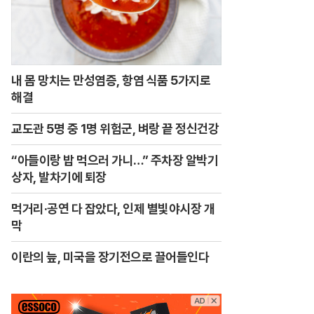
내 몸 망치는 만성염증, 항염 식품 5가지로
해결
교도관 5명 중 1명 위험군, 벼랑 끝 정신건강
“아들이랑 밥 먹으러 가니…” 주차장 알박기
상자, 발차기에 퇴장
먹거리·공연 다 잡았다, 인제 별빛야시장 개
막
이란의 늪, 미국을 장기전으로 끌어들인다