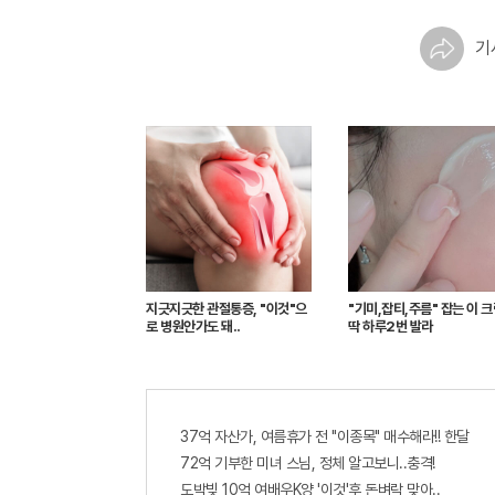
기
지긋지긋한 관절통증, "이것"으
"기미,잡티,주름" 잡는 이 
로 병원안가도 돼..
딱 하루2번 발라
37억 자산가, 여름휴가 전 "이종목" 매수해라!! 한달
72억 기부한 미녀 스님, 정체 알고보니..충격!
도박빚 10억 여배우K양 '이것'후 돈벼락 맞아..