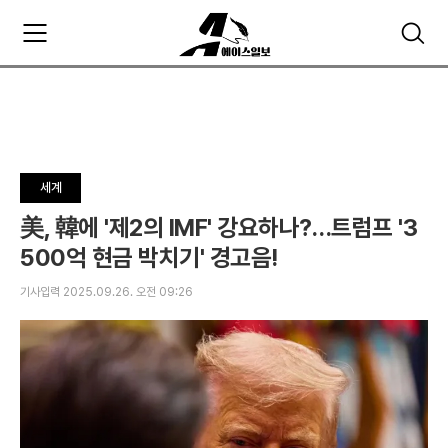
주
검
요
색
서
비
스
메
뉴
펼
세계
치
기
美, 韓에 '제2의 IMF' 강요하나?…트럼프 '3
500억 현금 박치기' 경고음!
기사입력 2025.09.26. 오전 09:26