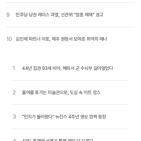
9
민주당 당권 레이스 과열, 선관위 “엄중 제재” 경고
10
김민재 파트너 이토, 제주 원정서 보여준 최악의 매너
1
44년 집권 93세 비야, 해외서 군 수뇌부 갈아엎었다
2
올여름 휴가는 미술관으로, 도심 속 아트 캉스
3
"민지가 돌아왔다" 뉴진스 4주년 영상 깜짝 등장
4