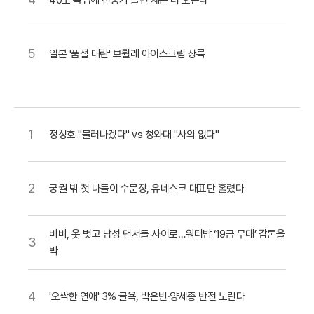
40도 폭염에 선풍기 틀면 체온 더 오른다
5
일본 '품절 대란' 브륄레 아이스크림 상륙
1
정성호 "물러나겠다" vs 청와대 "사의 없다"
2
궁궐 밖 첫 나들이 수문장, 유네스코 대표단 홀렸다
비비, 옷 벗고 남성 댄서들 사이로…워터밤 ‘19금 무대’ 갑론을
3
박
4
'오싹한 연애' 3% 굴욕, 박은빈·양세종 반전 노린다