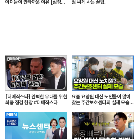
아이들이 안타까운 이유 [심정섭
권 싸게 사는 꿀팁.
소장 3부]
[더매직스타] 완벽한 무대를 위한
요즘 요양원 대신 노인들이 많이
최종 점검 현장 #더매직스타
찾는 주간보호센터의 실제 모습
┃어르신들 손발이 되어주는 요
양보호사의 하루┃주간보호센터
24시┃PD로그┃#골라듄다큐