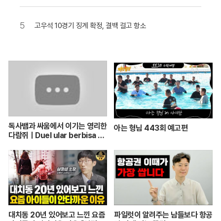
5
고우석 10경기 징계 확정, 결백 걸고 항소
독사뱀과 싸움에서 이기는 영리한
아는 형님 443회 예고편
다람쥐ㅣDuel ular berbisa da
n tupai 치열한 동물싸움ㅣ놀라
운 동물싸움
대치동 20년 있어보고 느낀 요즘
파일럿이 알려주는 남들보다 항공