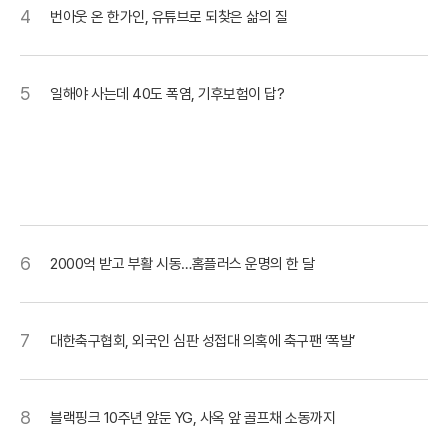
4
번아웃 온 한가인, 유튜브로 되찾은 삶의 질
5
일해야 사는데 40도 폭염, 기후보험이 답?
6
2000억 받고 부활 시동…홈플러스 운명의 한 달
7
대한축구협회, 외국인 심판 성접대 의혹에 축구팬 ‘폭발’
8
블랙핑크 10주년 앞둔 YG, 사옥 앞 골프채 소동까지