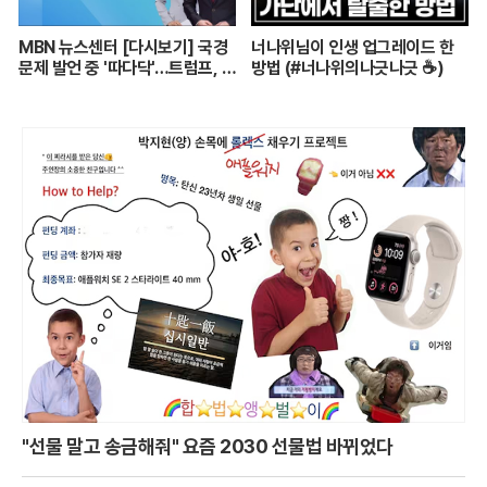
MBN 뉴스센터 [다시보기] 국경
너나위님이 인생 업그레이드 한
문제 발언 중 '따다닥'…트럼프, 피
방법 (#너나위의나긋나긋 ☕)
흘리며 주먹 불끈 - 2024.7.14
방송
"선물 말고 송금해줘" 요즘 2030 선물법 바뀌었다