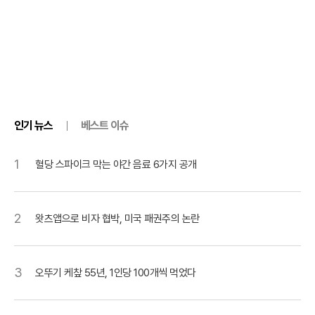
인기 뉴스
베스트 이슈
1
혈당 스파이크 막는 야간 음료 6가지 공개
2
왓츠앱으로 비자 협박, 미국 패권주의 논란
3
오뚜기 케챂 55년, 1인당 100개씩 먹었다