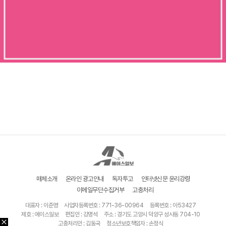
매체소개
온라인 광고안내
독자투고
인터넷신문 윤리강령
이메일무단수집거부
고충처리
대표자 : 이준영
사업자등록번호 : 771-36-00964
등록번호 : 아53427
제호 : 에이스일보
편집인 : 강명석
주소 : 경기도 고양시 덕양구 성사동 704-10
고충처리인 : 김동국
청소년보호책임자 : 손정식