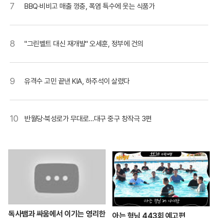
7
BBQ·비비고 매출 껑충, 폭염 특수에 웃는 식품가
8
"그린벨트 대신 재개발" 오세훈, 정부에 건의
9
유격수 고민 끝낸 KIA, 하주석이 살렸다
10
반월당·북성로가 무대로…대구 중구 창작극 3편
독사뱀과 싸움에서 이기는 영리한
아는 형님 443회 예고편