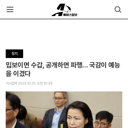
주
검
요
색
서
비
스
메
뉴
펼
정치
치
기
밉보이면 수갑, 공개하면 파행… 국감이 예능
을 이겼다
기사입력 2025.10.15. 오전 10:39