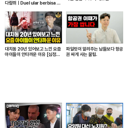
다람쥐ㅣDuel ular berbisa da
n tupai 치열한 동물싸움ㅣ놀라
운 동물싸움
대치동 20년 있어보고 느낀 요즘
파일럿이 알려주는 남들보다 항공
아이들이 안타까운 이유 [심정섭
권 싸게 사는 꿀팁.
소장 3부]