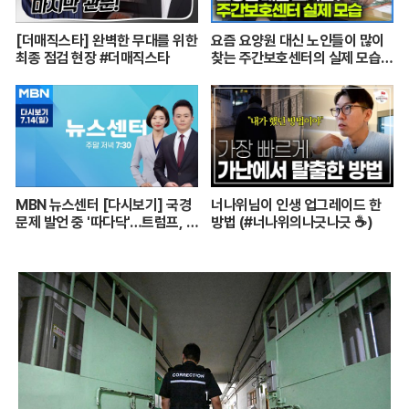
[더매직스타] 완벽한 무대를 위한
요즘 요양원 대신 노인들이 많이
최종 점검 현장 #더매직스타
찾는 주간보호센터의 실제 모습
┃어르신들 손발이 되어주는 요
양보호사의 하루┃주간보호센터
24시┃PD로그┃#골라듄다큐
MBN 뉴스센터 [다시보기] 국경
너나위님이 인생 업그레이드 한
문제 발언 중 '따다닥'…트럼프, 피
방법 (#너나위의나긋나긋 ☕)
흘리며 주먹 불끈 - 2024.7.14
방송