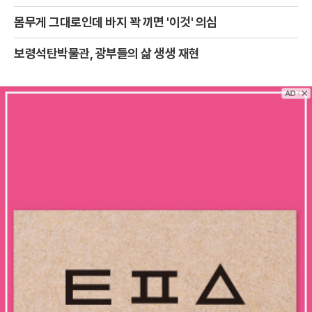
몸무게 그대로인데 바지 꽉 끼면 '이것' 의심
보령석탄박물관, 광부들의 삶 생생 재현