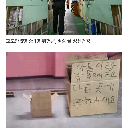
교도관 5명 중 1명 위험군, 벼랑 끝 정신건강