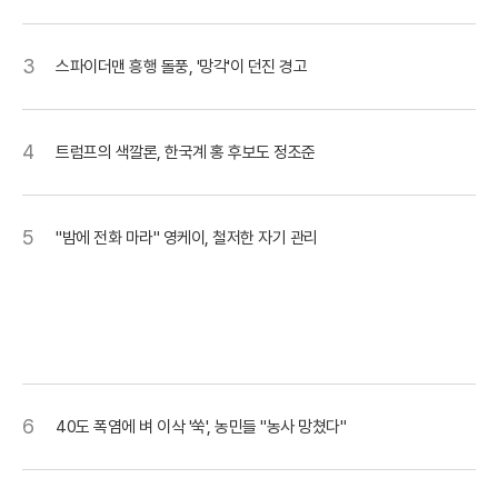
3
스파이더맨 흥행 돌풍, '망각'이 던진 경고
4
트럼프의 색깔론, 한국계 홍 후보도 정조준
5
"밤에 전화 마라" 영케이, 철저한 자기 관리
6
40도 폭염에 벼 이삭 '쑥', 농민들 "농사 망쳤다"