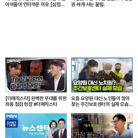
아이들이 안타까운 이유 [심정섭
권 싸게 사는 꿀팁.
소장 3부]
[더매직스타] 완벽한 무대를 위한
요즘 요양원 대신 노인들이 많이
최종 점검 현장 #더매직스타
찾는 주간보호센터의 실제 모습
┃어르신들 손발이 되어주는 요
양보호사의 하루┃주간보호센터
24시┃PD로그┃#골라듄다큐