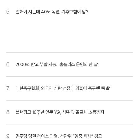
5
일해야 사는데 40도 폭염, 기후보험이 답?
6
2000억 받고 부활 시동…홈플러스 운명의 한 달
7
대한축구협회, 외국인 심판 성접대 의혹에 축구팬 ‘폭발’
8
블랙핑크 10주년 앞둔 YG, 사옥 앞 골프채 소동까지
9
민주당 당권 레이스 과열, 선관위 “엄중 제재” 경고