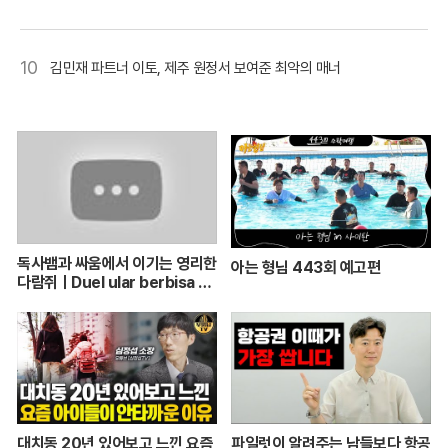
10
김민재 파트너 이토, 제주 원정서 보여준 최악의 매너
독사뱀과 싸움에서 이기는 영리한
아는 형님 443회 예고편
다람쥐ㅣDuel ular berbisa da
n tupai 치열한 동물싸움ㅣ놀라
운 동물싸움
대치동 20년 있어보고 느낀 요즘
파일럿이 알려주는 남들보다 항공