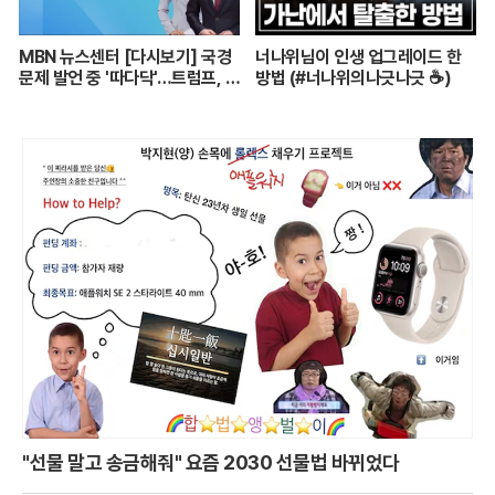
MBN 뉴스센터 [다시보기] 국경
너나위님이 인생 업그레이드 한
문제 발언 중 '따다닥'…트럼프, 피
방법 (#너나위의나긋나긋 ☕)
흘리며 주먹 불끈 - 2024.7.14
방송
"선물 말고 송금해줘" 요즘 2030 선물법 바뀌었다