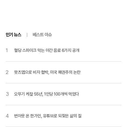
인기 뉴스
베스트 이슈
1
혈당 스파이크 막는 야간 음료 6가지 공개
2
왓츠앱으로 비자 협박, 미국 패권주의 논란
3
오뚜기 케챂 55년, 1인당 100개씩 먹었다
4
번아웃 온 한가인, 유튜브로 되찾은 삶의 질