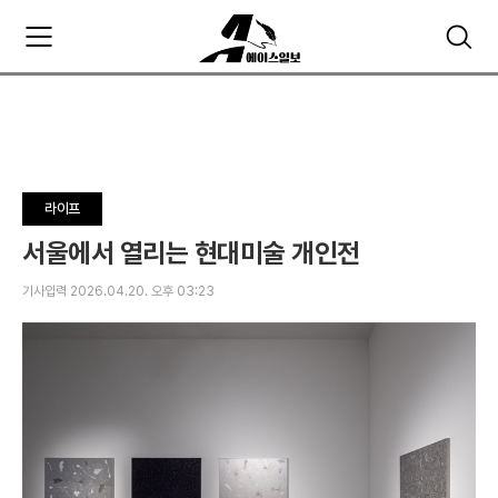
주
검
요
색
서
비
스
메
뉴
펼
라이프
치
기
서울에서 열리는 현대미술 개인전
기사입력 2026.04.20. 오후 03:23