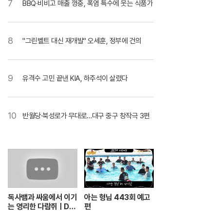
7
BBQ·비비고 매출 껑충, 폭염 특수에 웃는 식품가
8
"그린벨트 대신 재개발" 오세훈, 정부에 건의
9
유격수 고민 끝낸 KIA, 하주석이 살렸다
10
반월당·북성로가 무대로…대구 중구 창작극 3편
독사뱀과 싸움에서 이기
아는 형님 443회 예고
는 영리한 다람쥐ㅣDu
편
el ular berbisa dan