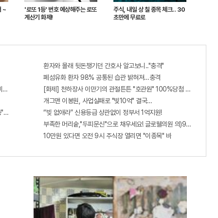
 ~
'로또 1등' 번호 예상해주는 로또
주식, 내일 상 칠 종목 체크.. 30
계산기 화제!
초만에 무료로
환자와 몰래 뒷돈챙기던 간호사 알고보니.."충격"
폐섬유화 환자 98% 공통된 습관 밝혀져…충격
비추면 번호 보인다!?"
[화제] 천하장사 이만기의 관절튼튼 "호관원" 100%당첨 혜택 난리나!!
개그맨 이봉원, 사업실패로 "빛10억" 결국…
증"에 몰리는 이유 알고보니…
“빚 없애라” 신용등급 상관없이 정부서 1억지원!
부족한 머리숱,"두피문신"으로 채우세요! 글로웰의원 의)96837
10만원 있다면 오전 9시 주식장 열리면 "이종목" 바