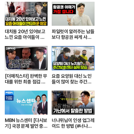
tupai 치열한 동물싸움
ㅣ놀라운 동물싸움
대치동 20년 있어보고
파일럿이 알려주는 남들
느낀 요즘 아이들이 안
보다 항공권 싸게 사는
타까운 이유 [심정섭 소
꿀팁.
장 3부]
[더매직스타] 완벽한 무
요즘 요양원 대신 노인
대를 위한 최종 점검 현
들이 많이 찾는 주간보
장 #더매직스타
호센터의 실제 모습┃
어르신들 손발이 되어주
는 요양보호사의 하루
┃주간보호센터 24시
┃PD로그┃#골라듄다
큐
MBN 뉴스센터 [다시보
너나위님이 인생 업그레
기] 국경 문제 발언 중
이드 한 방법 (#너나위
'따다닥'…트럼프, 피 흘
의나긋나긋 ☕)