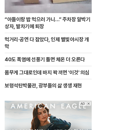
“아들이랑 밥 먹으러 가니…” 주차장 알박기
상자, 발차기에 퇴장
먹거리·공연 다 잡았다, 인제 별빛야시장 개
막
40도 폭염에 선풍기 틀면 체온 더 오른다
몸무게 그대로인데 바지 꽉 끼면 '이것' 의심
보령석탄박물관, 광부들의 삶 생생 재현