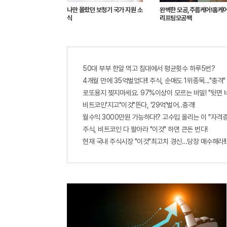
나만 몰랐던 보청기 국가 지원 소
완벽한 모공,주름케어!홈케어
식
리프팅모공팩
50대 부부 한알 먹고 침대에서 평균횟수 하루5번?
4개월 만에 35억벌었다!! 주식, 순매도 1위종목..."충격"
로또용지 찢지마세요. 97%이상이 모르는 비밀! "뒷면 
비트코인'지고"이것"뜬다, '29억'벌어..충격!
월수익 3000만원 가능하다!? 고수입 올리는 이 "자격
주식, 비트코인 다 팔아라 "이것" 하면 큰돈 번다!
현재 국내 주식시장 "이것"최고치 경신...당장 매수해라!!