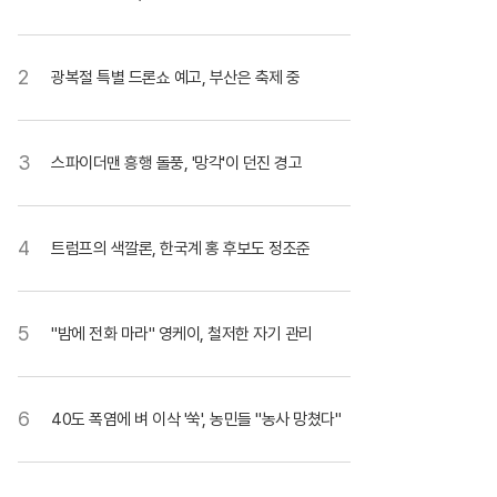
2
광복절 특별 드론쇼 예고, 부산은 축제 중
3
스파이더맨 흥행 돌풍, '망각'이 던진 경고
4
트럼프의 색깔론, 한국계 홍 후보도 정조준
5
"밤에 전화 마라" 영케이, 철저한 자기 관리
6
40도 폭염에 벼 이삭 '쑥', 농민들 "농사 망쳤다"