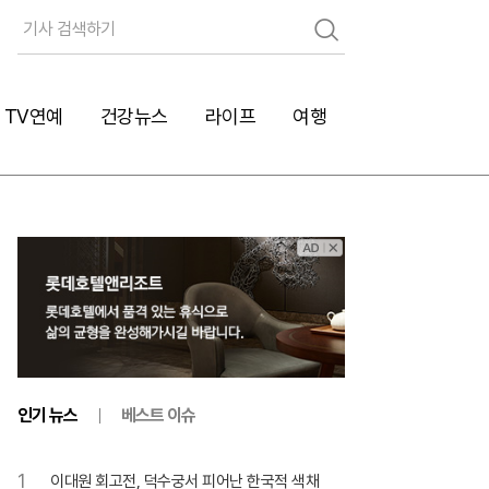
검
색
TV연예
건강뉴스
라이프
여행
인기 뉴스
베스트 이슈
1
이대원 회고전, 덕수궁서 피어난 한국적 색채