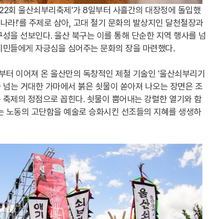
제22회 울산쇠부리축제'가 8일부터 사흘간의 대장정에 돌입했
어나라!'를 주제로 삼아, 고대 철기 문화의 발상지인 달천철장과
성을 선보인다. 울산 북구는 이를 통해 단순한 지역 행사를 넘
시민들에게 자긍심을 심어주는 문화의 장을 마련했다.
터 이어져 온 울산만의 독창적인 제철 기술인 '울산쇠부리기
도가 넘는 거대한 가마에서 붉은 쇳물이 쏟아져 나오는 장면은 조
 축제의 정점으로 꼽힌다. 쇳물이 뿜어내는 강렬한 열기와 함
'는 노동의 고단함을 예술로 승화시킨 선조들의 지혜를 생생하