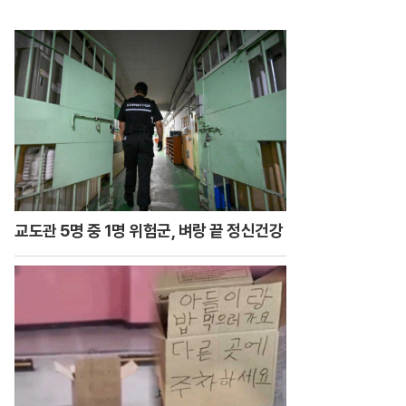
리며 주먹 불끈 - 202
4.7.14 방송
교도관 5명 중 1명 위험군, 벼랑 끝 정신건강