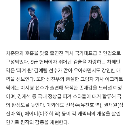
차준환과 호흡을 맞출 출연진 역시 국가대표급 라인업으로
구성되었다. S급 헌터이자 뛰어난 검술을 자랑하는 차해인
역은 '피겨 퀸' 김예림 선수가 맡아 우아하면서도 강인한 매
력을 선보인다. 또한 성진우의 충실한 그림자 기사 이그리트
역에는 이시형 선수가 출연해 묵직한 존재감을 드러낼 예정
이며, 경재석 등 국내 정상급 피겨 스타들이 대거 합류해 극
의 완성도를 높인다. 이외에도 신석수(유진호 역), 권채원(성
진아 역), 에이미(이주희 역) 등이 각 캐릭터의 개성을 살린
연기로 원작의 감동을 재현한다.