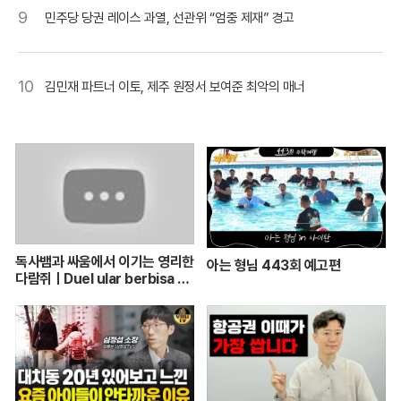
9
민주당 당권 레이스 과열, 선관위 “엄중 제재” 경고
10
김민재 파트너 이토, 제주 원정서 보여준 최악의 매너
독사뱀과 싸움에서 이기는 영리한
아는 형님 443회 예고편
다람쥐ㅣDuel ular berbisa da
n tupai 치열한 동물싸움ㅣ놀라
운 동물싸움