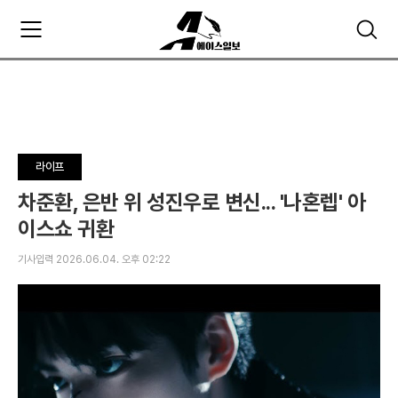
주
검
요
색
서
비
스
메
뉴
펼
라이프
치
기
차준환, 은반 위 성진우로 변신... '나혼렙' 아
이스쇼 귀환
기사입력 2026.06.04. 오후 02:22