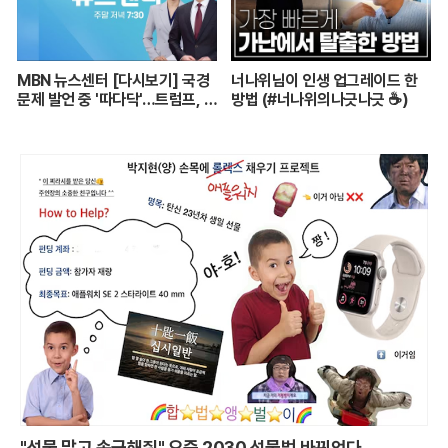
MBN 뉴스센터 [다시보기] 국경
너나위님이 인생 업그레이드 한
문제 발언 중 '따다닥'…트럼프, 피
방법 (#너나위의나긋나긋 ☕)
흘리며 주먹 불끈 - 2024.7.14
방송
"선물 말고 송금해줘" 요즘 2030 선물법 바뀌었다