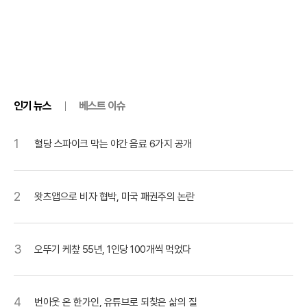
인기 뉴스
베스트 이슈
1
혈당 스파이크 막는 야간 음료 6가지 공개
2
왓츠앱으로 비자 협박, 미국 패권주의 논란
3
오뚜기 케챂 55년, 1인당 100개씩 먹었다
4
번아웃 온 한가인, 유튜브로 되찾은 삶의 질