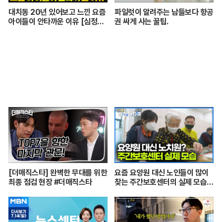
대치동 20년 있어보고 느낀 요즘
파일럿이 알려주는 남들보다 항공
아이들이 안타까운 이유 [심정섭
권 싸게 사는 꿀팁.
소장 3부]
[더매직스타] 완벽한 무대를 위한
요즘 요양원 대신 노인들이 많이
최종 점검 현장 #더매직스타
찾는 주간보호센터의 실제 모습
┃어르신들 손발이 되어주는 요
양보호사의 하루┃주간보호센터
24시┃PD로그┃#골라듄다큐