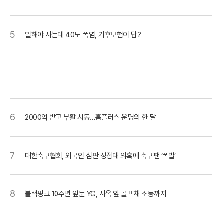
5
일해야 사는데 40도 폭염, 기후보험이 답?
6
2000억 받고 부활 시동…홈플러스 운명의 한 달
7
대한축구협회, 외국인 심판 성접대 의혹에 축구팬 ‘폭발’
8
블랙핑크 10주년 앞둔 YG, 사옥 앞 골프채 소동까지