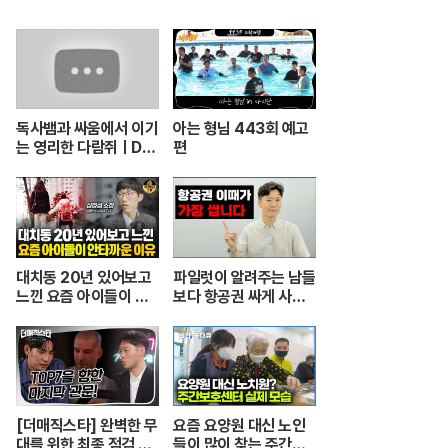
독사뱀과 싸움에서 이기
아는 형님 443회 예고
는 영리한 다람쥐ㅣDu
편
el ular berbisa dan
tupai 치열한 동물싸움
ㅣ놀라운 동물싸움
대치동 20년 있어보고
파일럿이 알려주는 남들
느낀 요즘 아이들이 안
보다 항공권 싸게 사는
타까운 이유 [심정섭 소
꿀팁.
장 3부]
[더매직스타] 완벽한 무
요즘 요양원 대신 노인
대를 위한 최종 점검 현
들이 많이 찾는 주간보