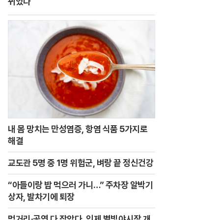
뀌었다
내 몸 망치는 만성염증, 항염 식품 5가지로
해결
교도관 5명 중 1명 위험군, 벼랑 끝 정신건강
“아들이랑 밥 먹으러 가니…” 주차장 알박기
상자, 발차기에 퇴장
먹거리·공연 다 잡았다, 인제 별빛야시장 개