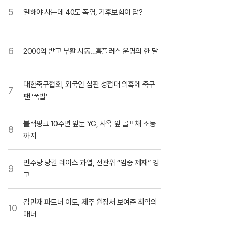
5
일해야 사는데 40도 폭염, 기후보험이 답?
6
2000억 받고 부활 시동…홈플러스 운명의 한 달
대한축구협회, 외국인 심판 성접대 의혹에 축구
7
팬 ‘폭발’
블랙핑크 10주년 앞둔 YG, 사옥 앞 골프채 소동
8
까지
민주당 당권 레이스 과열, 선관위 “엄중 제재” 경
9
고
김민재 파트너 이토, 제주 원정서 보여준 최악의
10
매너