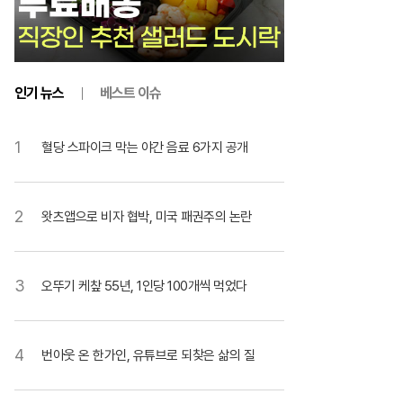
인기 뉴스
베스트 이슈
1
혈당 스파이크 막는 야간 음료 6가지 공개
2
왓츠앱으로 비자 협박, 미국 패권주의 논란
3
오뚜기 케챂 55년, 1인당 100개씩 먹었다
4
번아웃 온 한가인, 유튜브로 되찾은 삶의 질