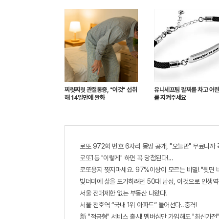
찌릿찌릿 관절통증, "이것" 섭취
유니세프팀 팔찌를 차고 어
해 14일만에 완화
를 지켜주세요
로또 972회 번호 6자리 몽땅 공개, "오늘만" 무료니까
로또1등 "이렇게" 하면 꼭 당첨된다!...
로또용지 찢지마세요. 97%이상이 모르는 비밀! "뒷면 
빚더미에 삶을 포가히려던 50대 남성, 이것으로 인생역
서울 전매제한 없는 부동산 나왔다!
서울 천호역 “국내 1위 아파트” 들어선다..충격!
新 "적금형" 서비스 출시! 멤버십만 가입해도 "최신가전"