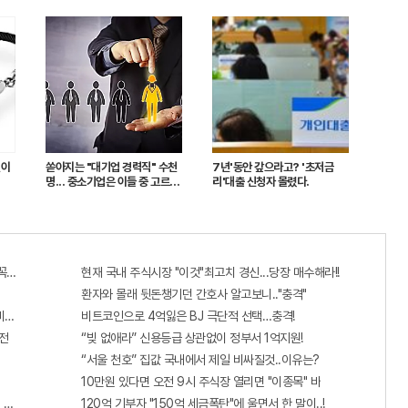
린이
쏟아지는 "대기업 경력직" 수천
7년'동안 갚으라고? '초저금
명... 중소기업은 이들 중 고르면
리'대출 신청자 몰렸다.
돼
 꼭 오늘 확인하세요.
현재 국내 주식시장 "이것"최고치 경신...당장 매수해라!!
환자와 몰래 뒷돈챙기던 간호사 알고보니.."충격"
비추면 번호 보인다!?"
비트코인으로 4억잃은 BJ 극단적 선택…충격!
전
“빚 없애라” 신용등급 상관없이 정부서 1억지원!
“서울 천호” 집값 국내에서 제일 비싸질것..이유는?
10만원 있다면 오전 9시 주식장 열리면 "이종목" 바
 선착순 100% 무료 경품지원!!
120억 기부자 "150억 세금폭탄"에 울면서 한 말이..!