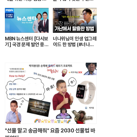
장 #더매직스타
호센터의 실제 모습┃
어르신들 손발이 되어주
는 요양보호사의 하루
┃주간보호센터 24시
┃PD로그┃#골라듄다
큐
MBN 뉴스센터 [다시보
너나위님이 인생 업그레
기] 국경 문제 발언 중
이드 한 방법 (#너나위
'따다닥'…트럼프, 피 흘
의나긋나긋 ☕)
리며 주먹 불끈 - 202
4.7.14 방송
"선물 말고 송금해줘" 요즘 2030 선물법 바