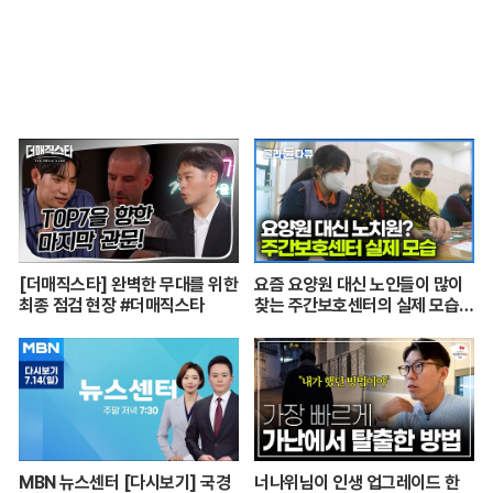
[더매직스타] 완벽한 무대를 위한
요즘 요양원 대신 노인들이 많이
최종 점검 현장 #더매직스타
찾는 주간보호센터의 실제 모습
┃어르신들 손발이 되어주는 요
양보호사의 하루┃주간보호센터
24시┃PD로그┃#골라듄다큐
MBN 뉴스센터 [다시보기] 국경
너나위님이 인생 업그레이드 한