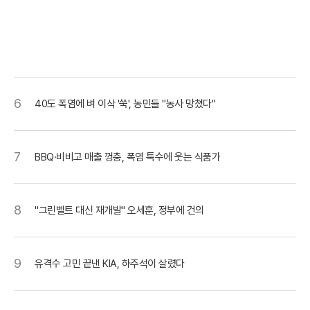
6
40도 폭염에 벼 이삭 '쑥', 농민들 "농사 망쳤다"
7
BBQ·비비고 매출 껑충, 폭염 특수에 웃는 식품가
8
"그린벨트 대신 재개발" 오세훈, 정부에 건의
9
유격수 고민 끝낸 KIA, 하주석이 살렸다