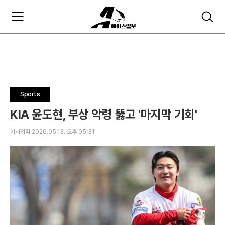
주
검
요
색
서
비
스
메
뉴
펼
Sports
치
기
KIA 윤도현, 부상 악령 뚫고 '마지막 기회'
기사입력 2026.05.13. 오후 05:31