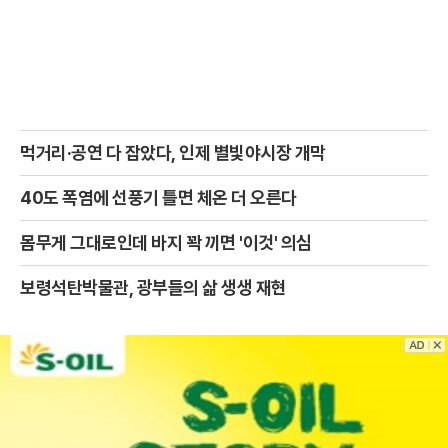
먹거리·공연 다 잡았다, 인제 별빛야시장 개막
40도 폭염에 선풍기 틀면 체온 더 오른다
몸무게 그대로인데 바지 꽉 끼면 '이것' 의심
보령석탄박물관, 광부들의 삶 생생 재현