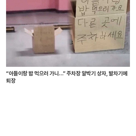
“아들이랑 밥 먹으러 가니…” 주차장 알박기 상자, 발차기에
퇴장