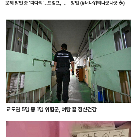
문제 발언 중 '따다닥'…트럼프, 피
방법 (#너나위의나긋나긋 ☕)
흘리며 주먹 불끈 - 2024.7.14
방송
교도관 5명 중 1명 위험군, 벼랑 끝 정신건강