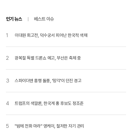
인기 뉴스
베스트 이슈
1
이대원 회고전, 덕수궁서 피어난 한국적 색채
2
광복절 특별 드론쇼 예고, 부산은 축제 중
3
스파이더맨 흥행 돌풍, '망각'이 던진 경고
4
트럼프의 색깔론, 한국계 홍 후보도 정조준
5
"밤에 전화 마라" 영케이, 철저한 자기 관리