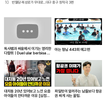
10
반월당·북성로가 무대로…대구 중구 창작극 3편
독사뱀과 싸움에서 이기는 영리한
아는 형님 443회 예고편
다람쥐ㅣDuel ular berbisa da
n tupai 치열한 동물싸움ㅣ놀라
운 동물싸움
대치동 20년 있어보고 느낀 요즘
파일럿이 알려주는 남들보다 항공
아이들이 안타까운 이유 [심정섭
권 싸게 사는 꿀팁.
소장 3부]