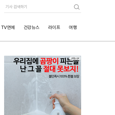
검
색
TV연예
건강뉴스
라이프
여행