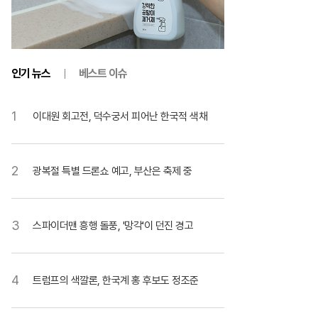
인기 뉴스
베스트 이슈
1
이대원 회고전, 덕수궁서 피어난 한국적 색채
2
광복절 특별 드론쇼 예고, 부산은 축제 중
3
스파이더맨 흥행 돌풍, '망각'이 던진 경고
4
트럼프의 색깔론, 한국계 홍 후보도 정조준