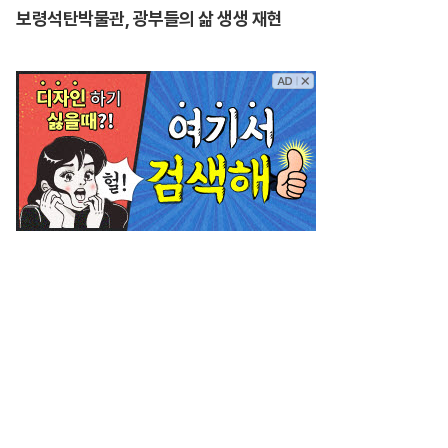
보령석탄박물관, 광부들의 삶 생생 재현