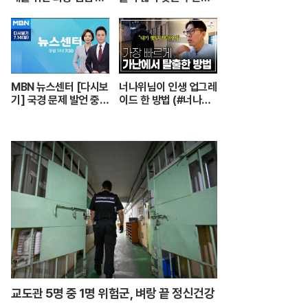
장 #더매직스타
호센터의 실제 모습┃
어르신들 손발이 되어주
는 요양보호사의 하루
┃주간보호센터 24시
┃PD로그┃#골라듄다
큐
MBN 뉴스센터 [다시보
너나위님이 인생 업그레
기] 국경 문제 발언 중
이드 한 방법 (#너나위
'따다닥'…트럼프, 피 흘
의나긋나긋 ☕)
리며 주먹 불끈 - 202
4.7.14 방송
교도관 5명 중 1명 위험군, 벼랑 끝 정신건강