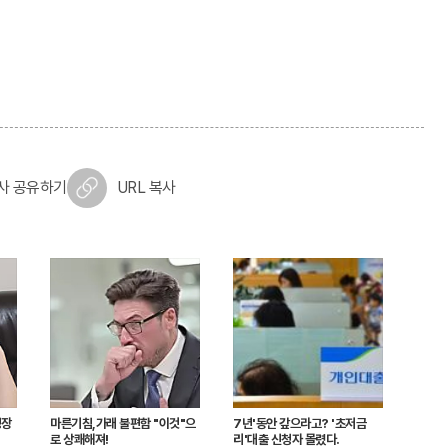
사 공유하기
URL 복사
성장
마른기침,가래 불편함 "이것"으
7년'동안 갚으라고? '초저금
로 상쾌해져!
리'대출 신청자 몰렸다.