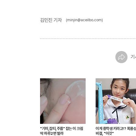
김민진 기자
(minjin@aceilbo.com)
기
"기미,잡티,주름" 잡는 이 크림
이게 중학생 키라고!? 폭풍
딱 하루2번 발라
비결, "이것"