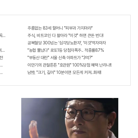
주름없는 83세 할머니 "피부과 가지마라"
 꼭 오늘 확인하세요.
주식, 비트코인 다 팔아라 "이것" 하면 큰돈 번다!
공복혈당 300넘는 '심각당뇨환자', '이것'먹자마자
비추면 번호 보인다!?"
"농협 뿔났다" 로또1등 당첨자폭주.. 적중률87%
전
"부동산 대란" 서울 신축 아파트가 "3억?"
단치료법 나왔다!
이만기의 관절튼튼 "호관원" 100%당첨 혜택 난리나!!
출...관계자 실수로 "비상"!
남性 "크기, 길이" 10분이면 모든게 커져..화제!