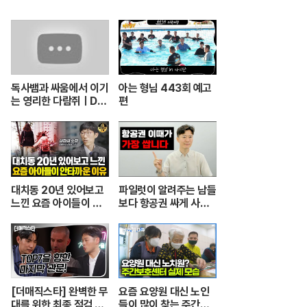
독사뱀과 싸움에서 이기
아는 형님 443회 예고
는 영리한 다람쥐ㅣDu
편
el ular berbisa dan
tupai 치열한 동물싸움
ㅣ놀라운 동물싸움
대치동 20년 있어보고
파일럿이 알려주는 남들
느낀 요즘 아이들이 안
보다 항공권 싸게 사는
타까운 이유 [심정섭 소
꿀팁.
장 3부]
[더매직스타] 완벽한 무
요즘 요양원 대신 노인
대를 위한 최종 점검 현
들이 많이 찾는 주간보