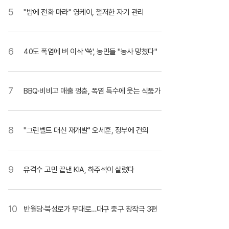
5
"밤에 전화 마라" 영케이, 철저한 자기 관리
6
40도 폭염에 벼 이삭 '쑥', 농민들 "농사 망쳤다"
7
BBQ·비비고 매출 껑충, 폭염 특수에 웃는 식품가
8
"그린벨트 대신 재개발" 오세훈, 정부에 건의
9
유격수 고민 끝낸 KIA, 하주석이 살렸다
10
반월당·북성로가 무대로…대구 중구 창작극 3편