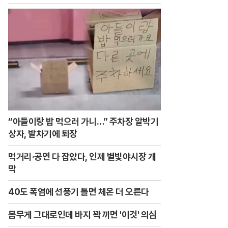
“아들이랑 밥 먹으러 가니…” 주차장 알박기
상자, 발차기에 퇴장
먹거리·공연 다 잡았다, 인제 별빛야시장 개
막
40도 폭염에 선풍기 틀면 체온 더 오른다
몸무게 그대로인데 바지 꽉 끼면 '이것' 의심