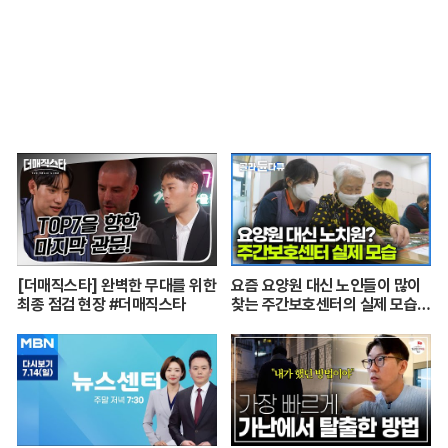
소장 3부]
[더매직스타] 완벽한 무대를 위한
요즘 요양원 대신 노인들이 많이
최종 점검 현장 #더매직스타
찾는 주간보호센터의 실제 모습
┃어르신들 손발이 되어주는 요
양보호사의 하루┃주간보호센터
24시┃PD로그┃#골라듄다큐