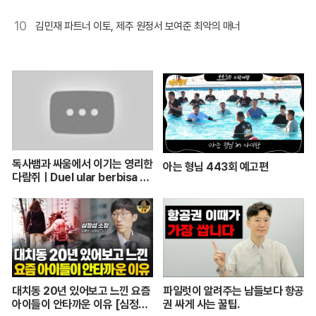
10
김민재 파트너 이토, 제주 원정서 보여준 최악의 매너
독사뱀과 싸움에서 이기는 영리한
아는 형님 443회 예고편
다람쥐ㅣDuel ular berbisa da
n tupai 치열한 동물싸움ㅣ놀라
운 동물싸움
대치동 20년 있어보고 느낀 요즘
파일럿이 알려주는 남들보다 항공
아이들이 안타까운 이유 [심정섭
권 싸게 사는 꿀팁.