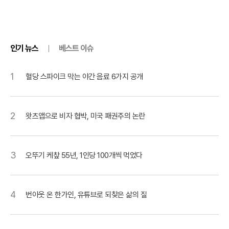
인기 뉴스
베스트 이슈
1
혈당 스파이크 막는 야간 음료 6가지 공개
2
왓츠앱으로 비자 협박, 미국 패권주의 논란
3
오뚜기 케챂 55년, 1인당 100개씩 먹었다
4
번아웃 온 한가인, 유튜브로 되찾은 삶의 질