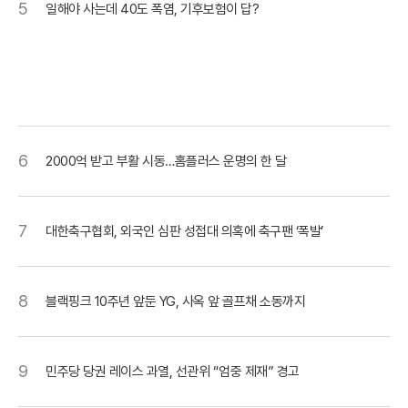
5
일해야 사는데 40도 폭염, 기후보험이 답?
6
2000억 받고 부활 시동…홈플러스 운명의 한 달
7
대한축구협회, 외국인 심판 성접대 의혹에 축구팬 ‘폭발’
8
블랙핑크 10주년 앞둔 YG, 사옥 앞 골프채 소동까지
9
민주당 당권 레이스 과열, 선관위 “엄중 제재” 경고