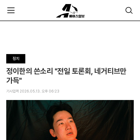
주
검
요
색
서
비
스
메
뉴
펼
정치
치
기
정이한의 쓴소리 "전일 토론회, 네거티브만
가득"
기사입력 2026.05.13. 오후 06:23