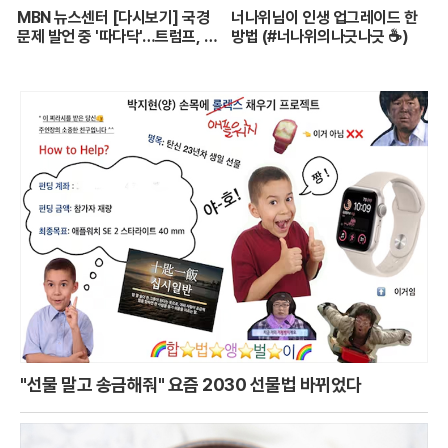
MBN 뉴스센터 [다시보기] 국경
너나위님이 인생 업그레이드 한
문제 발언 중 '따다닥'…트럼프, 피
방법 (#너나위의나긋나긋 ☕)
흘리며 주먹 불끈 - 2024.7.14
방송
"선물 말고 송금해줘" 요즘 2030 선물법 바뀌었다