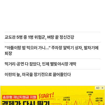
교도관 5명 중 1명 위험군, 벼랑 끝 정신건강
“아들이랑 밥 먹으러 가니…” 주차장 알박기 상자, 발차기에
퇴장
먹거리·공연 다 잡았다, 인제 별빛야시장 개막
이란의 늪, 미국을 장기전으로 끌어들인다