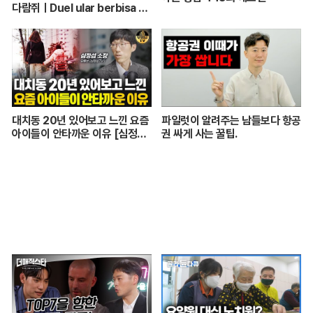
다람쥐ㅣDuel ular berbisa da
n tupai 치열한 동물싸움ㅣ놀라
운 동물싸움
대치동 20년 있어보고 느낀 요즘
파일럿이 알려주는 남들보다 항공
아이들이 안타까운 이유 [심정섭
권 싸게 사는 꿀팁.
소장 3부]