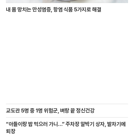
내 몸 망치는 만성염증, 항염 식품 5가지로 해결
교도관 5명 중 1명 위험군, 벼랑 끝 정신건강
“아들이랑 밥 먹으러 가니…” 주차장 알박기 상자, 발차기에
퇴장