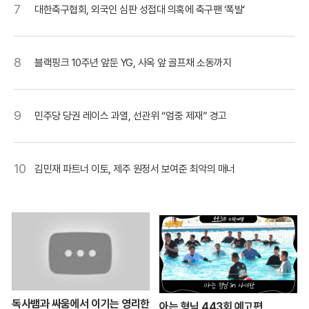
7
대한축구협회, 외국인 심판 성접대 의혹에 축구팬 ‘폭발’
8
블랙핑크 10주년 앞둔 YG, 사옥 앞 골프채 소동까지
9
민주당 당권 레이스 과열, 선관위 “엄중 제재” 경고
10
김민재 파트너 이토, 제주 원정서 보여준 최악의 매너
독사뱀과 싸움에서 이기는 영리한
아는 형님 443회 예고편