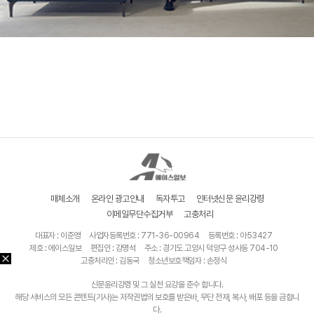
매체소개
온라인 광고안내
독자투고
인터넷신문 윤리강령
이메일무단수집거부
고충처리
대표자 : 이준영
사업자등록번호 : 771-36-00964
등록번호 : 아53427
제호 : 에이스일보
편집인 : 강명석
주소 : 경기도 고양시 덕양구 성사동 704-10
고충처리인 : 김동국
청소년보호책임자 : 손정식
신문윤리강령 및 그 실천 요강을 준수 합니다.
해당 서비스의 모든 콘텐트(기사)는 저작권법의 보호를 받은바, 무단 전재, 복사, 배포 등을 금합니
다.