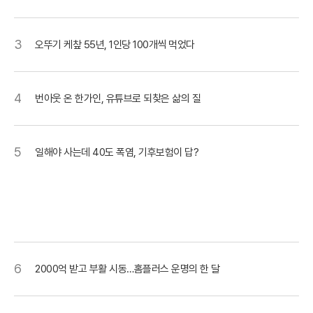
3
오뚜기 케챂 55년, 1인당 100개씩 먹었다
4
번아웃 온 한가인, 유튜브로 되찾은 삶의 질
5
일해야 사는데 40도 폭염, 기후보험이 답?
6
2000억 받고 부활 시동…홈플러스 운명의 한 달