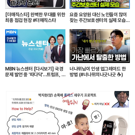
[더매직스타] 완벽한 무대를 위한
요즘 요양원 대신 노인들이 많이
최종 점검 현장 #더매직스타
찾는 주간보호센터의 실제 모습
┃어르신들 손발이 되어주는 요
양보호사의 하루┃주간보호센터
24시┃PD로그┃#골라듄다큐
MBN 뉴스센터 [다시보기] 국경
너나위님이 인생 업그레이드 한
문제 발언 중 '따다닥'…트럼프, 피
방법 (#너나위의나긋나긋 ☕)
흘리며 주먹 불끈 - 2024.7.14
방송