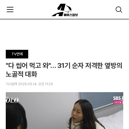
주
검
요
색
서
비
스
메
뉴
펼
TV연예
치
기
"다 씹어 먹고 와"… 31기 순자 저격한 옆방의
노골적 대화
기사입력 2026.05.14. 오전 11:29